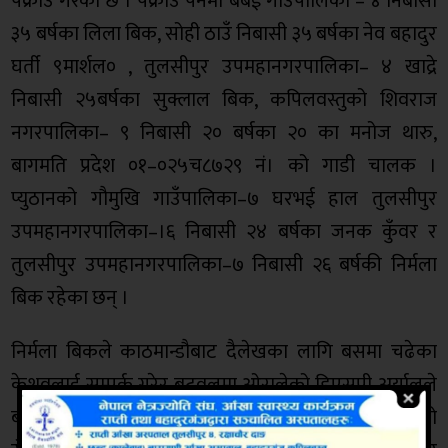
पक्राउ गरेको छ । पक्राउ पर्नेमा बबई गाउँपालिका – ४ निबासी
३५ बर्षका लिला बिक, सोही ठाउँ निबासी ३५ बर्षका नेव बहादुर
घर्ती ९मार्शल० , तुलसीपुर उपमहानगरपालिका– ४ खाद्रे
निबासी २५बर्षका सुक्लाल बिक, कपिलवस्तुको शिवराज
नगरपालिका– ९ निबासी २० बर्षका २० का मनोज थारु,
बागमति प्रदेश ०१–०२५च८७२९ नं। को गाडी चालक ।
प्युठानको गौमुखि गाउँपालिका–७ घरभई हाल तुलसीपुर
उपमहानगरपालिका–।६ निबासी २४ बर्षका जनक कुँवर र
तुलसीपुर उपमहानगरपालिका–७ निबासी २६ बर्षकी निर्मला
बिक रहेका छन् ।
निर्मला बिकले काठमान्डौबाट दैलेखका लागि बसमा चढेका
केशवलाई सम्पर्क गरेर बुटवलमा ओरालेको डिएसपी अर्यालले
बताउनुभयो । पिडित केशवसंग सुकलाल र मनोजको