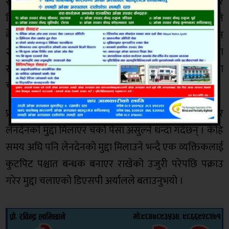
रोजगारीका क्रममा साउदीमा चिनजान भएको थियो । मार्शल र
लिलाको योजनामा निर्मला सहित बुटवल पुगेका उनिहरुले
केशवलाई बुटवलमा ओरालेर कुटपिट पश्चात मंगलबार बिहान
२ बजे युवम् होटलमा ल्याई पु¥याएका थिए । पक्राउ परेका
सबैलाई प्रहरीले अपहरण तथा शरिर बन्धक शिर्षक मुद्दा
चलाउने तयारी गरेको छ ।
प्रहरीका अनुसार मार्शल र लिला बिकले बाहिर बाहिर
लेनदेनको मुद्दा मिलाएर चर्को पैसा असुल्ने धन्दा गर्दछन् । केहि
समय अघि पनि लेनदेनको मुद्दा मिलाउने भन्दै एक व्यक्तिकलाई
कुटपिट पश्चात बन्धक बनाएर राखेको उजुरी परेपछि पक्राउ
गरेर मुद्दा चलाएको डिएसपी अर्यालले बताउनुभयो ।