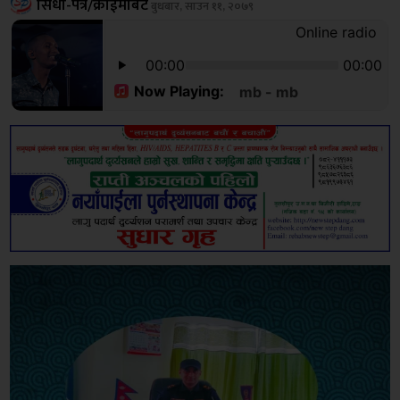
सिधा-पत्र/क्राईमबिट
बुधबार, साउन ११, २०७९