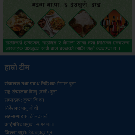
हाम्रो टीम
संचालक तथा प्रबन्ध निर्देशक
: मेगमन बुढा
सह-संचालक
:विष्णु (वली) बुढा
सम्पादक
: कृष्ण जि.एम
निर्देशक:
भानु जोशी
सह-सम्पादक:
टेकेन्द्र वली
क्राईमबिट प्रमुख
: सागर थापा
जिल्ला ब्युरो
: टेकबहादुर पुन