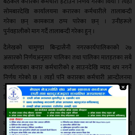
बैठकले करारका कर्मचारी हटाउने निर्णय गरेको थियो । त्यहाँ
सोमबारदेखि कार्यालयमा करारका कर्मचारीले तालाबन्दी
गरेका छन् कामकाज ठप्प पारेका छन् । उनीहरूले
पुर्नवहालीको माग गर्दै तालाबन्दी गरेका हुन् ।
दैलेखको चामुण्डा बिन्द्रासैनी नगरकार्यपालिकाको २७
असारको निर्णयअनुसार पालिका तथा पालिका मातहतका सबै
कार्यालयका करार कर्मचारीको १ साउनदेखि म्याद थप नगर्ने
निर्णय गरेको छ । त्यहाँ पनि करारका कर्मचारी आन्दोेलनमा
उत्रिएका छन् । करारका ९७ जना कर्मचारीको म्याद थप नगर्ने
निर्णय नगरकार्यपालिको बैठकले गरेको हो ।
त्यस्तै दैलेख डुङ्गेश्वर गाउँपालिकामा तालाबन्दी भएको छ ।
करारमा कार्यरत कर्मचारीलाई हटाएको भन्दै गाउँपालिकामा
तालाबन्दी गरिएको हो । जागिरबाट हटाइएका करारका