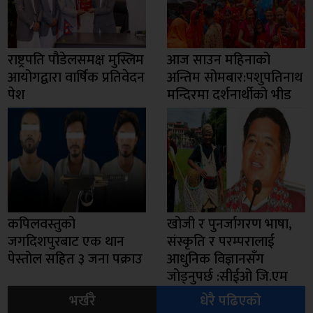
राष्ट्रपति पौडेलसमक्ष मुस्लिम
आज साउन महिनाको
आयोगद्वारा वार्षिक प्रतिवेदन
अन्तिम सोमबार:पशुपतिनाथ
पेश
मन्दिरमा दर्शनार्थीको भीड
कपिलवस्तुको
खोजी र पुनर्जागरण भाषा,
जगदिशपुरबाट एक थान
संस्कृति र परम्परालाई
पेस्तोल सहित ३ जना पक्राउ
आधुनिक विज्ञानसँग
जोड्नुपर्छ :सीईओ जि.एम
भर्खरै
धेरै पढिएको