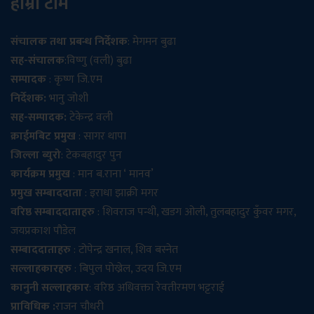
हाम्रो टीम
संचालक तथा प्रबन्ध निर्देशक
: मेगमन बुढा
सह-संचालक
:विष्णु (वली) बुढा
सम्पादक
: कृष्ण जि.एम
निर्देशक:
भानु जोशी
सह-सम्पादक:
टेकेन्द्र वली
क्राईमबिट प्रमुख
: सागर थापा
जिल्ला ब्युरो
: टेकबहादुर पुन
कार्यक्रम प्रमुख
: मान ब.राना ‘ मानव’
प्रमुख सम्बाददाता
: इराधा झाक्री मगर
वरिष्ठ सम्बाददाताहरु
: शिवराज पन्थी, खडग ओली, तुलबहादुर कुँवर मगर,
जयप्रकाश पौडेल
सम्बाददाताहरु
: टोपेन्द्र खनाल, शिव बस्नेत
सल्लाहकारहरु
: बिपुल पोख्रेल, उदय जि.एम
कानुनी सल्लाहकार
: वरिष्ठ अधिवक्ता रेवतीरमण भट्टराई
प्राविधिक :
राजन चौधरी