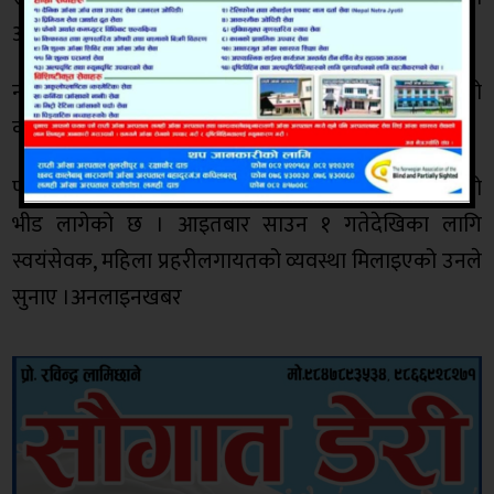
अधिकारीले जानकारी दिए ।
नीति कार्यान्वयनका लागि विभागीय प्रमुखहरू रहेको
कार्यान्वयन समितिसमेत गठन भएको छ ।
पशुपतिनाथ मन्दिरमा असार ३२ गते शनिबारदेखि नै भक्तजनको
भीड लागेको छ । आइतबार साउन १ गतेदेखिका लागि
स्वयंसेवक, महिला प्रहरीलगायतको व्यवस्था मिलाइएको उनले
सुनाए ।अनलाइनखबर