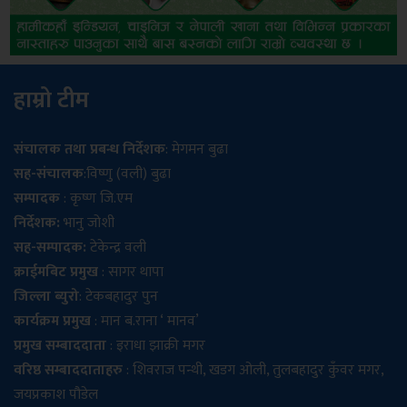
हाम्रो टीम
संचालक तथा प्रबन्ध निर्देशक
: मेगमन बुढा
सह-संचालक
:विष्णु (वली) बुढा
सम्पादक
: कृष्ण जि.एम
निर्देशक:
भानु जोशी
सह-सम्पादक:
टेकेन्द्र वली
क्राईमबिट प्रमुख
: सागर थापा
जिल्ला ब्युरो
: टेकबहादुर पुन
कार्यक्रम प्रमुख
: मान ब.राना ‘ मानव’
प्रमुख सम्बाददाता
: इराधा झाक्री मगर
वरिष्ठ सम्बाददाताहरु
: शिवराज पन्थी, खडग ओली, तुलबहादुर कुँवर मगर,
जयप्रकाश पौडेल