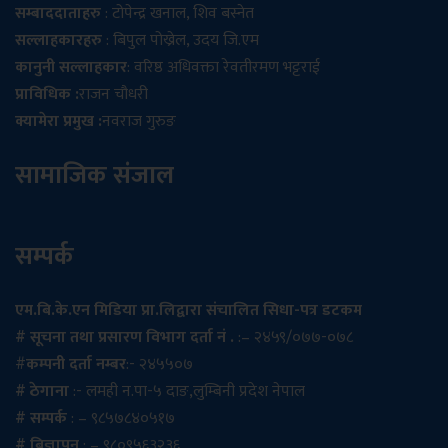
सम्बाददाताहरु
: टोपेन्द्र खनाल, शिव बस्नेत
सल्लाहकारहरु
: बिपुल पोख्रेल, उदय जि.एम
कानुनी सल्लाहकार
: वरिष्ठ अधिवक्ता रेवतीरमण भट्टराई
प्राविधिक :
राजन चौधरी
क्यामेरा प्रमुख :
नवराज गुरुङ
सामाजिक संजाल
सम्पर्क
एम.बि.के.एन मिडिया प्रा.लिद्वारा संचालित सिधा-पत्र डटकम
# सूचना तथा प्रसारण विभाग दर्ता नं .
:– २४५९/०७७-०७८
#
कम्पनी दर्ता नम्बर
:- २४५५०७
# ठेगाना
:- लमही न.पा-५ दाङ,लुम्बिनी प्रदेश नेपाल
# सम्पर्क
: – ९८५७८४०५१७
# बिज्ञापन
: – ९८०९५६३२३६