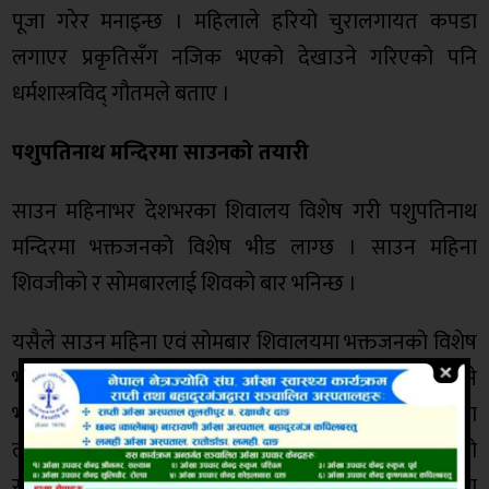
पूजा गरेर मनाइन्छ । महिलाले हरियो चुरालगायत कपडा
लगाएर प्रकृतिसँग नजिक भएको देखाउने गरिएको पनि
धर्मशास्त्रविद् गौतमले बताए ।
पशुपतिनाथ मन्दिरमा साउनको तयारी
साउन महिनाभर देशभरका शिवालय विशेष गरी पशुपतिनाथ
मन्दिरमा भक्तजनको विशेष भीड लाग्छ । साउन महिना
शिवजीको र सोमबारलाई शिवको बार भनिन्छ ।
यसैले साउन महिना एवं सोमबार शिवालयमा भक्तजनको विशेष
भीड लाग्छ । पशुपति क्षेत्र विकास कोषले पशुपतिनाथमा आउने
भक्तजनको व्यवस्थापनका कामको नीतिगत व्यवस्थापनका
लागि सञ्चालक परिषद् सदस्य पूर्णबहादुर जेठाराको
संयोजकत्वमा समिति गठन गरेको प्रवक्ता रेवतीरमण