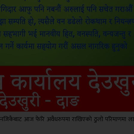
नाका नजिकैबाट आज फेरि अवैधरुपमा राखिएको ठुलो परिमाणमा 