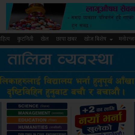
हित्य
कुटनिती
खेल
छापा खबर
खोज बिशेष
मनोरन्ज