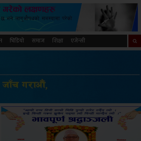
न
भिडियो
समाज
शिक्षा
एजेन्सी