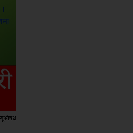
लागूऔषध