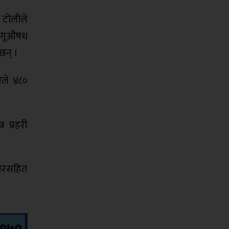
ो टोलीले
लागूऔषध
छन् ।
ीले ४८०
 प्रहरी
ुगरसहित