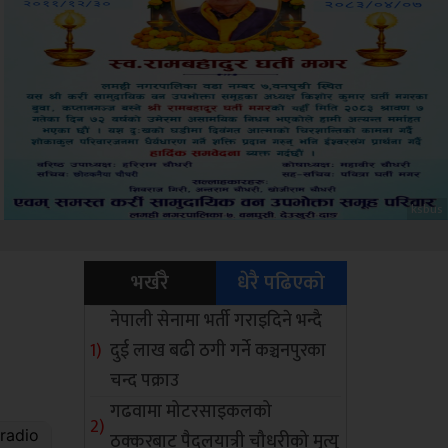
Sdc
भर्खरै
धेरै पढिएको
नेपाली सेनामा भर्ती गराइदिने भन्दै
दुई लाख बढी ठगी गर्ने कञ्चनपुरका
चन्द पक्राउ
गढवामा मोटरसाइकलको
ठक्करबाट पैदलयात्री चौधरीको मृत्यु