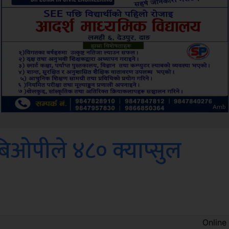
ksbus
 बिओपीले ४८० क्याप्सुल