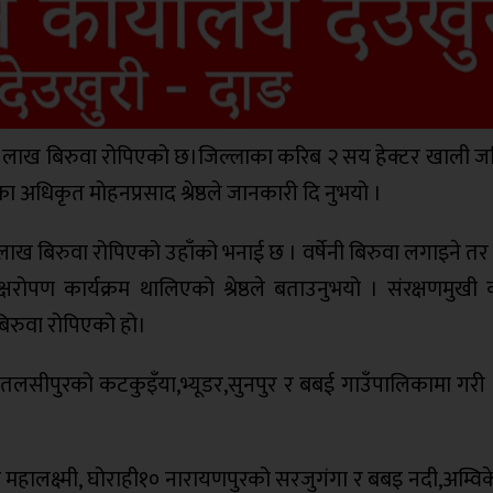
 दुई लाख बिरुवा रोपिएको छ।जिल्लाका करिब २ सय हेक्टर खाली ज
धिकृत मोहनप्रसाद श्रेष्ठले जानकारी दि नुभयो ।
२ लाख बिरुवा रोपिएको उहाँको भनाई छ । वर्षेनी बिरुवा लगाइने तर
षरोपण कार्यक्रम थालिएको श्रेष्ठले बताउनुभयो । संरक्षणमुखी क
बिरुवा रोपिएको हो।
ह,तलसीपुरको कटकुइँया,भ्यूडर,सुनपुर र बबई गाउँपालिकामा गरी 
महालक्ष्मी, घोराही१० नारायणपुरको सरजुगंगा र बबइ नदी,अम्विक