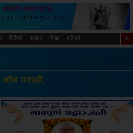
न
भिडियो
समाज
शिक्षा
एजेन्सी