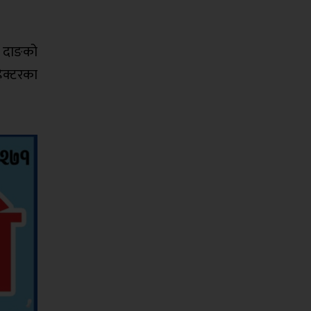
ई दाङको
ेक्टरका