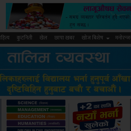
हित्य
कुटनिती
खेल
छापा खबर
खोज बिशेष
मनोरन्ज