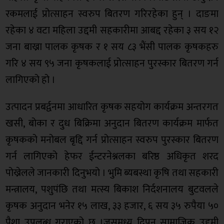
रकमलाई प्रोत्साहन स्वरुप बितरण गरिरहेका हुन् । दाङमा
रहेका ४ वटा महिला उद्दमी सहकारीमा आबद्द रहेका ३ सय १२
जना बाख्रा पालक कृषक र १ सय ८३ भैंसी पालक कृषकहरु
गरि ४ सय ९५ जना कृषकलाई प्रोत्साहन पुरस्कार बितरण गर्न
लागिएको हो ।
उत्पादन प्रबर्द्वनमा आधारित कृषक सहयोग कार्यक्रम अन्तरगत
खसी, बोका र दुध बिक्रिमा अनुदान बितरण कार्यक्रम मार्फत
कृषकको मनोबल बृद्दि गर्न प्रोत्साहन स्वरुप पुरस्कार बितरण
गर्न लागिएको हेफर ईन्टरनेश्नलका बरिष्ठ अधिकृत शरद
पोख्रेलले जानकारी दिनुभयो । भुमि ब्यबस्था कृषि तथा सहकारी
मन्त्रालय, पशुपंछि तथा मत्स्य बिकाश निर्दशनालय बुटवलले
कृषक अनुदान भनेर १५ लाख, ३३ हजार, ६ सय ३५ रुपैया ५०
पैशा उपलब्ध गराएको छ ।जसमध्य दिपन सामाजिक उद्दमी