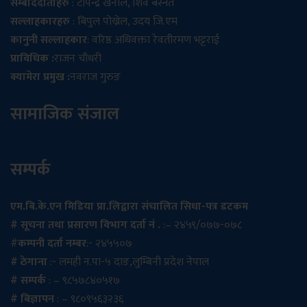
सम्बाददाताहरु
: टोपेन्द्र खनाल, शिव बस्नेत
सल्लाहकारहरु
: बिपुल पोख्रेल, उदय जि.एम
कानुनी सल्लाहकार
: वरिष्ठ अधिवक्ता रेवतीरमण भट्टराई
प्राविधिक :
राजन चौधरी
क्यामेरा प्रमुख :
नवराज गुरुङ
सामाजिक संजाल
सम्पर्क
एम.बि.के.एन मिडिया प्रा.लिद्वारा संचालित सिधा-पत्र डटकम
# सूचना तथा प्रसारण विभाग दर्ता नं .
:– २४५९/०७७-०७८
#
कम्पनी दर्ता नम्बर
:- २४५५०७
# ठेगाना
:- लमही न.पा-५ दाङ,लुम्बिनी प्रदेश नेपाल
# सम्पर्क
: – ९८५७८४०५१७
# बिज्ञापन
: – ९८०९५६३२३६