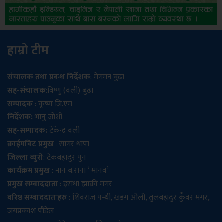
हाम्रो टीम
संचालक तथा प्रबन्ध निर्देशक
: मेगमन बुढा
सह-संचालक
:विष्णु (वली) बुढा
सम्पादक
: कृष्ण जि.एम
निर्देशक:
भानु जोशी
सह-सम्पादक:
टेकेन्द्र वली
क्राईमबिट प्रमुख
: सागर थापा
जिल्ला ब्युरो
: टेकबहादुर पुन
कार्यक्रम प्रमुख
: मान ब.राना ‘ मानव’
प्रमुख सम्बाददाता
: इराधा झाक्री मगर
वरिष्ठ सम्बाददाताहरु
: शिवराज पन्थी, खडग ओली, तुलबहादुर कुँवर मगर,
जयप्रकाश पौडेल