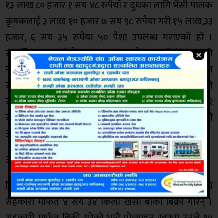
१३ लाख ८० हजार १ सय ४८ रुपैयाँ र दुधका लागि भैंसी पालक
कृषकलाई ३ लाख १० हजार ७ सय ९८ रुपैया गरी १५ लाख,३३
हजार, ६ सय ३५ रुपैया ५० पैशा उपलब्ध गराएको हो ।
सम्बन्धित कृषकले नै अनुदान पाउन भन्दै सहकारीले कृषकको
नाममा खाता खोली अनुदान रकम उपलब्ध गराउँदैछ । दिपन
सहकारीले बितरण गरिसकेको छ भने कर्मठ सहकारीले
सोमबार अनुदान रकम बितरण गर्ने जनाएको छ । अन्य २
सहकारी निलकमल र समुन्नतीले केही दिनमै खाता खोली
अनुदान रकम उपलब्ध गराउने जनाएका छन् ।
अनुदान पाउँदा किसान हर्षित
दिपन सहकारीमा आबद्द रहेकी निर्मला शर्माले १ बर्षअघि
सहकारी मार्फत ४ सय ३४ किलो खसी बोका बिक्री गरिन् ।