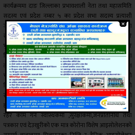
कार्यक्रममा दाङ जिल्लाका प्रभावशाली नेता तथा महासमिति
सदस्य एवं प्रदेश नम्बर ५ का प्रदेश सभा सदस्य प्रत्याशी
जानकीलाल बस्नेत ,नेपाली काङ्ग्रेस क्षेत्र नम्बर १ प्रदेश(क)का
सभापति तारा बहादुर डिसी,जिल्ला कमिटी सदस्य हरि
भुसाल,राप्ती गाउँपालिका वडा नम्बर २का प्रत्याशी उम्मेदवार
किशोर पुन,नेपाली काङ्ग्रेसका नेता तथा राप्ती गाउँपालिकाका
तत्कालीन गाउँपालिका अध्यक्षको लागि दावेदार बुद्धि प्रकाश
चौधरी लगायतका नेता तथा कार्यकर्ताको उपस्थिति रहेको
थियो। हाल आइसोलेशनमा रहेका कोरोना संक्रमित बिरामीको
रोग प्रतिरोधात्मक क्षमता बृद्दी गर्न फलफुल बितरण गरिएको
हो। त्यस्तै क्षेत्र नम्वर १ दाङले कोरोना भाइरसको जोखिममा
रहेर काम गर्ने स्वास्थकर्मी ,सुरक्षाकर्मी,जनप्रतिनिधि तथा
पत्रकार एवं देउखुरीको एक मात्र कोरोना विशेष आइसोलेशनको