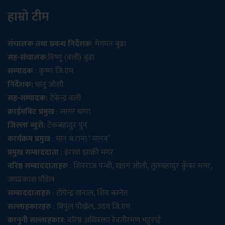
हाम्रो टीम
संचालक तथा प्रबन्ध निर्देशक
: मेगमन बुढा
सह-संचालक
:विष्णु (वली) बुढा
सम्पादक
: कृष्ण जि.एम
निर्देशक:
भानु जोशी
सह-सम्पादक:
टेकेन्द्र वली
क्राईमबिट प्रमुख
: सागर थापा
जिल्ला ब्युरो
: टेकबहादुर पुन
कार्यक्रम प्रमुख
: मान ब.राना ‘ मानव’
प्रमुख सम्बाददाता
: इराधा झाक्री मगर
वरिष्ठ सम्बाददाताहरु
: शिवराज पन्थी, खडग ओली, तुलबहादुर कुँवर मगर,
जयप्रकाश पौडेल
सम्बाददाताहरु
: टोपेन्द्र खनाल, शिव बस्नेत
सल्लाहकारहरु
: बिपुल पोख्रेल, उदय जि.एम
कानुनी सल्लाहकार
: वरिष्ठ अधिवक्ता रेवतीरमण भट्टराई