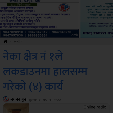
ksbus
»
समाज
नेका क्षेत्र नं १ले
लकडाउनमा हालसम्म
गरेको (४) कार्य
मेगमन बुढा
शुक्रबार, आषाढ २६, २०७७