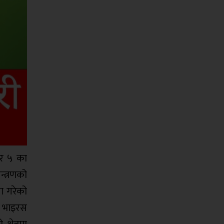
बर ५ का
न्त्रणको
ा गरेको
ा भाइरस