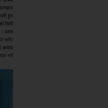
्षेत्रमा
विवरणहरु
खाली हुन
ो थियोे
 । स्वाव
हिर लगेर
 क्रममा
पन गर्न