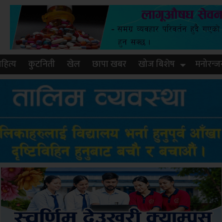
हित्य
कुटनिती
खेल
छापा खबर
खोज बिशेष
मनोरन्ज