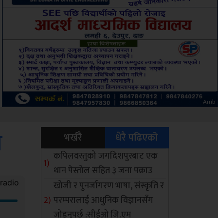
ksbus
न
भर्खरै
धेरै पढिएको
कपिलवस्तुको जगदिशपुरबाट एक
थान पेस्तोल सहित ३ जना पक्राउ
खोजी र पुनर्जागरण भाषा, संस्कृति र
परम्परालाई आधुनिक विज्ञानसँग
जोड्नुपर्छ :सीईओ जि.एम