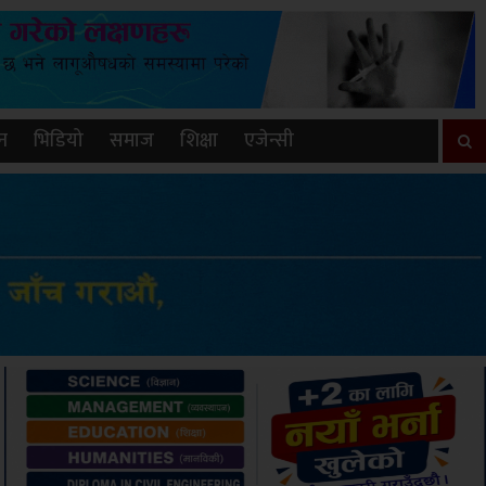
न
भिडियो
समाज
शिक्षा
एजेन्सी