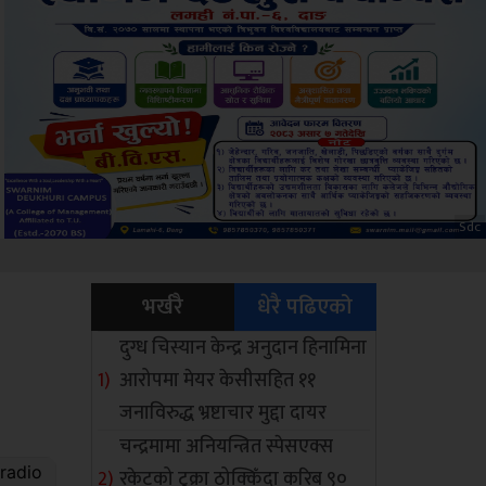
ksbus
भर्खरै
धेरै पढिएको
दुग्ध चिस्यान केन्द्र अनुदान हिनामिना
आरोपमा मेयर केसीसहित ११
जनाविरुद्ध भ्रष्टाचार मुद्दा दायर
चन्द्रमामा अनियन्त्रित स्पेसएक्स
रकेटको टुक्रा ठोक्किँदा करिब ९०