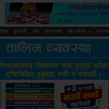
हित्य
कुटनिती
खेल
छापा खबर
खोज बिशेष
मनोरन्ज