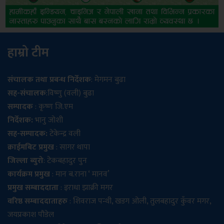
हाम्रो टीम
संचालक तथा प्रबन्ध निर्देशक
: मेगमन बुढा
सह-संचालक
:विष्णु (वली) बुढा
सम्पादक
: कृष्ण जि.एम
निर्देशक:
भानु जोशी
सह-सम्पादक:
टेकेन्द्र वली
क्राईमबिट प्रमुख
: सागर थापा
जिल्ला ब्युरो
: टेकबहादुर पुन
कार्यक्रम प्रमुख
: मान ब.राना ‘ मानव’
प्रमुख सम्बाददाता
: इराधा झाक्री मगर
वरिष्ठ सम्बाददाताहरु
: शिवराज पन्थी, खडग ओली, तुलबहादुर कुँवर मगर,
जयप्रकाश पौडेल