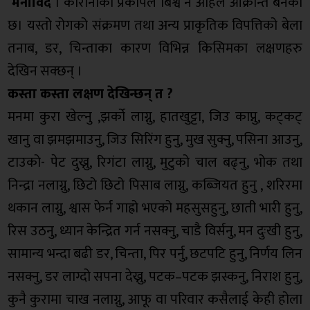
मनोविद
। कोरोनाको प्रकोपले बिश्व नै अहिले आक्रान्त बनेको
छ। यस्तो रोगको संक्रमण तथा अन्य प्राकृतिक विपत्तिको बेला
तनाब, डर, चिन्ताका कारण विभिन्न किसिमका लक्षणहरु
देखिन सक्छन् ।
कस्ता कस्ता लक्षण देखिन्छन् त ?
मनमा कुरा खेल्नु ,झर्को लाग्नु, हातखुट्टा, जिउ काप्नु, कट्कट्
खानु वा झमझमाउनु, जिउ सिरिंग हुनु, मुख सुक्नु, पसिना आउनु,
टाउको- पेट दुख्नु, रिगंटा लाग्नु, मुटुको चाल बढ्नु, भोक तथा
निन्द्रा नलाग्नु, छिटो छिटो पिसाब लाग्नु, कब्जियत हुनु , शरिरमा
थकान लाग्नु, श्वास फेर्न गाह्रो भएको महसुसहुनु, छाती भारी हुनु,
रिस उठनु, ध्यान केन्द्रित गर्न नसक्नु, चाडै विर्सनु, मन दुःखी हुनु,
सामान्य भन्दा बढी डर, चिन्ता, पिर पर्नु, छटपटि हुनु, निर्णय लिन
नसक्नु, डर लाग्दो सपना देख्नु, पटक–पटक झस्कनु, निराश हुनु,
कुनै कुरामा चाख नलाग्नु, आफू वा परिवार कसैलाई केही होला