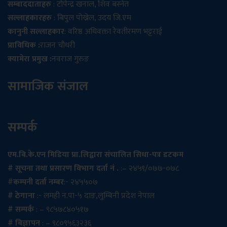
सम्बाददाताहरु
: टोपेन्द्र खनाल, शिव बस्नेत
सल्लाहकारहरु
: बिपुल पोख्रेल, उदय जि.एम
कानुनी सल्लाहकार
: वरिष्ठ अधिवक्ता रेवतीरमण भट्टराई
प्राविधिक :
राजन चौधरी
क्यामेरा प्रमुख :
नवराज गुरुङ
सामाजिक संजाल
सम्पर्क
एम.बि.के.एन मिडिया प्रा.लिद्वारा संचालित सिधा-पत्र डटकम
# सूचना तथा प्रसारण विभाग दर्ता नं .
:– २४५९/०७७-०७८
#
कम्पनी दर्ता नम्बर
:- २४५५०७
# ठेगाना
:- लमही न.पा-५ दाङ,लुम्बिनी प्रदेश नेपाल
# सम्पर्क
: – ९८५७८४०५१७
# बिज्ञापन
: – ९८०९५६३२३६