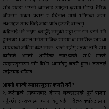
सोच राख्दा आफ्नो ध्यानलाई रमाइलो कुरामा मोडदा, दैनिक
जीवनमा फर्कने प्रयास र धैर्यताले माथी भनिएका जस्ता
लक्षणहरु समय बित्दै जादा आफै हराउदै जान्छन्।
केहिलाई भने लक्षण कमहुँदै जानुको सट्टा झन झन बढने पनि
हुनसक्छ । जसले मनोसामाजिक समस्या वा मानसिक स्बास्थ्य
समस्याको जोखिम बढेर जान्छ। यस्तो नहोस् भन्नका लागि स्वंय
ब्यक्तिले आफ्न‍ो शारीरिक स्बास्थ्यको साथै मनक‍ो
स्याहारसुसारमा पनि बिशेष ध्यानदिनु जरुरी हुन्छ। जसलाई
स्वहेरचाह भनिन्छ ।
आफ्नो मनको स्याहारसुसार कसरी गर्ने ?
१. करोनाको संक्रमणबाट ज‍ोगिन लकडाउनको पुर्ण पालना
गर्नुपर्छ। सरसफाइमा ध्यान दिनु पर्छ । सेल्फ क्वारेन्टाइनमा