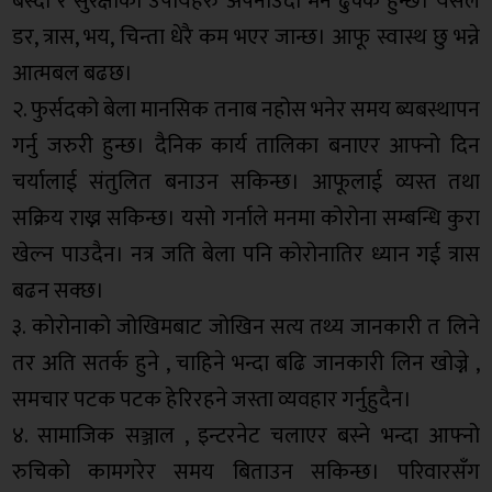
बस्दा र सुरक्षाका उपायहरु अपनाउदा मन ढुक्क हुन्छ। यसले
डर, त्रास, भय, चिन्ता धेरै कम भएर जान्छ। आफू स्वास्थ छु भन्ने
आत्मबल बढछ।
२. फुर्सदको बेला मानसिक तनाब नहोस भनेर समय ब्यबस्थापन
गर्नु जरुरी हुन्छ। दैनिक कार्य तालिका बनाएर आफ्नो दिन
चर्यालाई संतुलित बनाउन सकिन्छ। आफूलाई व्यस्त तथा
सक्रिय राख्न सकिन्छ। यसो गर्नाले मनमा कोरोना सम्बन्धि कुरा
खेल्न पाउदैन। नत्र जति बेला पनि कोरोनातिर ध्यान गई त्रास
बढन सक्छ।
३. कोरोनाको जोखिमबाट जोखिन सत्य तथ्य जानकारी त लिने
तर अति सतर्क हुने , चाहिने भन्दा बढि जानकारी लिन खोज्ने ,
समचार पटक पटक हेरिरहने जस्ता व्यवहार गर्नुहुदैन।
४. सामाजिक सञ्जाल , इन्टरनेट चलाएर बस्ने भन्दा आफ्नो
रुचिको कामगरेर समय बिताउन सकिन्छ। परिवारसँग