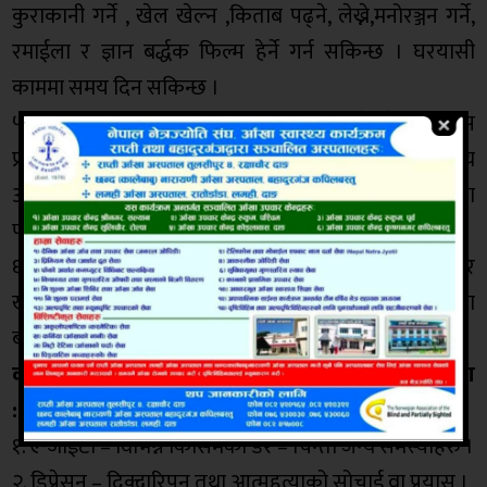
कुराकानी गर्ने , खेल खेल्न ,किताब पढ्ने, लेख्ने,मनोरञ्जन गर्ने,
रमाईला र ज्ञान बर्द्धक फिल्म हेर्ने गर्न सकिन्छ । घरयासी
काममा समय दिन सकिन्छ ।
५. तनाब कम गर्न शारीरिक ब्यायम, योग, मेडिटेसन, श्वास
प्रस्वासको ब्यायम, ध्यान केन्द्रीत गर्ने अभ्यास तथा अन्य
आरमदायी अभ्यासले ठूलो मदत पुर्‍याउछ। तनाबको बेला
पर्याप्त निदाउनु जरुरी हुन्छ।
६. तनाबको बेला सजिलैसँग पच्ने तथा पोषण युक्त आहार
खानुपर्छ। जाँडरक्सी तथा लागुपदार्थको सेवनले त झनै समस्या
बढाउछ।
कोरोना असरले मानसिक स्बास्थ्यमा ल्याउन सक्ने समस्या
:
१. एन्जाईटी – विभिन्न किसिमका डर – चिन्ता जन्य समस्याहरु ।
२. डिप्रेसन – दिक्दारिपन तथा आत्महत्याको सोचाई वा प्रयास ।