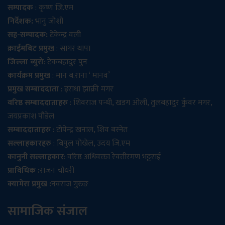
सम्पादक
: कृष्ण जि.एम
निर्देशक:
भानु जोशी
सह-सम्पादक:
टेकेन्द्र वली
क्राईमबिट प्रमुख
: सागर थापा
जिल्ला ब्युरो
: टेकबहादुर पुन
कार्यक्रम प्रमुख
: मान ब.राना ‘ मानव’
प्रमुख सम्बाददाता
: इराधा झाक्री मगर
वरिष्ठ सम्बाददाताहरु
: शिवराज पन्थी, खडग ओली, तुलबहादुर कुँवर मगर,
जयप्रकाश पौडेल
सम्बाददाताहरु
: टोपेन्द्र खनाल, शिव बस्नेत
सल्लाहकारहरु
: बिपुल पोख्रेल, उदय जि.एम
कानुनी सल्लाहकार
: वरिष्ठ अधिवक्ता रेवतीरमण भट्टराई
प्राविधिक :
राजन चौधरी
क्यामेरा प्रमुख :
नवराज गुरुङ
सामाजिक संजाल