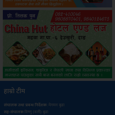
हाम्रो टीम
संचालक तथा प्रबन्ध निर्देशक
: मेगमन बुढा
सह-संचालक
:विष्णु (वली) बुढा