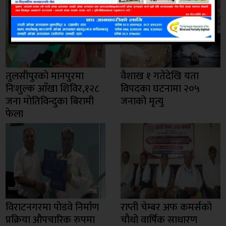
तुलसीपुरको मानपुरमा
वैशाख १ गतेदेखि यता
निःशुल्क आँखा शिविर,१२८
विपदका घटनामा २०५
जना मोतिविन्दुका बिरामी
जनाको मृत्यु
फेला
विराटनगरमा पोडवे निर्माण
राप्ती चेम्बर अफ कमर्सको
प्रक्रिया औपचारिक रुपमा
चाैथो वार्षिक साधारण