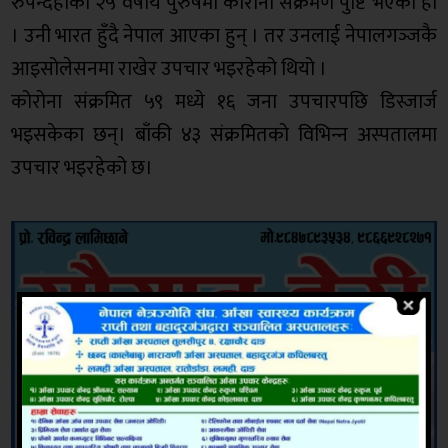
रुपन्देहीका २५ वर्षीय पुरुषमा कोरोना संक्रमण पुष्टि भएको हो
। उनी भारत हुँदै नेपाल आएका हुन् । तर उनलाई नेपालगञ्‍जकै
आइसोलेसनमा राखेर उपचार भइरहेको थियो ।
कोरोना संक्रमित ५९ मध्ये १६ जना उपचारपछि डिस्जार्ज
भइसकेका छन्। बाँकी ४३ संक्रमितको विभिन्‍न अस्पतालमा
उपचार भइरहेको छ।