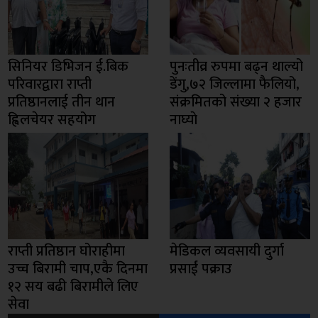
सिनियर डिभिजन ई.बिक
पुनःतीव्र रुपमा बढ्न थाल्यो
परिवारद्वारा राप्ती
डेंगु,७२ जिल्लामा फैलियो,
प्रतिष्ठानलाई तीन थान
संक्रमितको संख्या २ हजार
ह्विलचेयर सहयोग
नाघ्याे
राप्ती प्रतिष्ठान घोराहीमा
मेडिकल व्यवसायी दुर्गा
उच्च बिरामी चाप,एकै दिनमा
प्रसाईं पक्राउ
१२ सय बढी बिरामीले लिए
सेवा