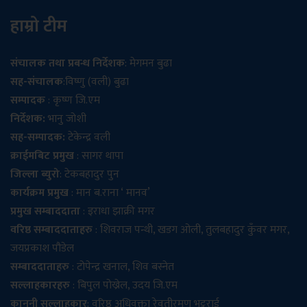
हाम्रो टीम
संचालक तथा प्रबन्ध निर्देशक
: मेगमन बुढा
सह-संचालक
:विष्णु (वली) बुढा
सम्पादक
: कृष्ण जि.एम
निर्देशक:
भानु जोशी
सह-सम्पादक:
टेकेन्द्र वली
क्राईमबिट प्रमुख
: सागर थापा
जिल्ला ब्युरो
: टेकबहादुर पुन
कार्यक्रम प्रमुख
: मान ब.राना ‘ मानव’
प्रमुख सम्बाददाता
: इराधा झाक्री मगर
वरिष्ठ सम्बाददाताहरु
: शिवराज पन्थी, खडग ओली, तुलबहादुर कुँवर मगर,
जयप्रकाश पौडेल
सम्बाददाताहरु
: टोपेन्द्र खनाल, शिव बस्नेत
सल्लाहकारहरु
: बिपुल पोख्रेल, उदय जि.एम
कानुनी सल्लाहकार
: वरिष्ठ अधिवक्ता रेवतीरमण भट्टराई