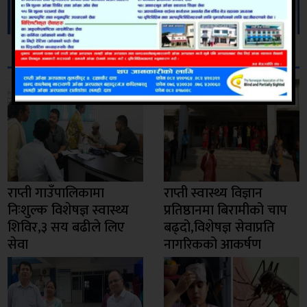
सम्बन्धित
राप्ती गाउँपालिकामा
राप्ती स्वास्थ्य विज्ञान
निःशुल्क विशेषज्ञ स्वास्थ्य
प्रतिष्ठानमा बिरामीको चाप
शिविर,३ सय बढीले लिए
बढ्दो,विशेषज्ञ सेवाप्रति
सेवा
नागरिकको आकर्षण