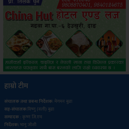
हाम्रो टीम
संचालक तथा प्रबन्ध निर्देशक
: मेगमन बुढा
सह-संचालक
:विष्णु (वली) बुढा
सम्पादक
: कृष्ण जि.एम
निर्देशक:
भानु जोशी