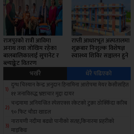
राजपुरको रात्री आविमा
राप्ती आधारभूत अस्पतालमा
अनाथ तथा जोखिम रहेका
शुक्रबार निःशुल्क विशेषज्ञ
बालबालिकालाई सुपानेट र
स्वास्थ्य शिविर सञ्चालन हुने
ब्ल्याङ्केट वितरण
भर्खरै
धेरै पढिएको
दुग्ध चिस्यान केन्द्र अनुदान हिनामिना आरोपमा मेयर केसीसहित
११ जनाविरुद्ध भ्रष्टाचार मुद्दा दायर
चन्द्रमामा अनियन्त्रित स्पेसएक्स रकेटको टुक्रा ठोक्किँदा करिब
९० फिट चौडा खाडल
नारायणी नदीमा बढ्यो पानीको सतह,किनारमा प्रहरीको
माइकिङ