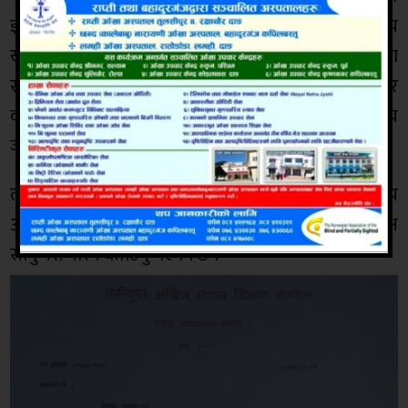
ज्ञापन पत्र बुझाउने कार्य संगठनले गरिरहेको सचिबालय सदस्य
खत्रीले बताउनु भयो । उक्त ज्ञापनपत्र हस्तान्तरण गर्ने कार्यमा
राजपुर गाउँपालिका स्तरीय समितिका सहसचिव यज्ञबहादुर
वली,सो समितिका सदस्य दिपक नेपाली,साधारण सदस्य
जुड्दबहादुर कुमाल दिपेन्द्र कुमार शुक्ल रहनु भएको थियो ।
त्यस्तै उक्त ज्ञापनपत्र बुझ्दै गाउँपालिका प्रमुख प्रशासकीय
अधिकृत रामप्रसाद खनालले सो ज्ञापनपत्र गाउँपालिका अध्यक्ष
सामु पेश गरिने बताउनु भएको छ ।