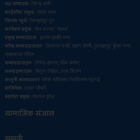
सह-सम्पादक:
टेकेन्द्र वली
क्राईमबिट प्रमुख
: सागर थापा
जिल्ला ब्युरो
: टेकबहादुर पुन
कार्यक्रम प्रमुख
: मान ब.राना ‘ मानव’
प्रमुख सम्बाददाता
: इराधा झाक्री मगर
वरिष्ठ सम्बाददाताहरु
: शिवराज पन्थी, खडग ओली, तुलबहादुर कुँवर मगर,
जयप्रकाश पौडेल
सम्बाददाताहरु
: टोपेन्द्र खनाल, शिव बस्नेत
सल्लाहकारहरु
: बिपुल पोख्रेल, उदय जि.एम
कानुनी सल्लाहकार
: वरिष्ठ अधिवक्ता रेवतीरमण भट्टराई
प्राविधिक :
राजन चौधरी
क्यामेरा प्रमुख :
नवराज गुरुङ
सामाजिक संजाल
सम्पर्क