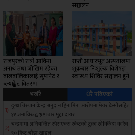
सञ्चालन
राजपुरको रात्री आविमा
राप्ती आधारभूत अस्पतालमा
अनाथ तथा जोखिम रहेका
शुक्रबार निःशुल्क विशेषज्ञ
बालबालिकालाई सुपानेट र
स्वास्थ्य शिविर सञ्चालन हुने
ब्ल्याङ्केट वितरण
भर्खरै
धेरै पढिएको
दुग्ध चिस्यान केन्द्र अनुदान हिनामिना आरोपमा मेयर केसीसहित
११ जनाविरुद्ध भ्रष्टाचार मुद्दा दायर
चन्द्रमामा अनियन्त्रित स्पेसएक्स रकेटको टुक्रा ठोक्किँदा करिब
९० फिट चौडा खाडल