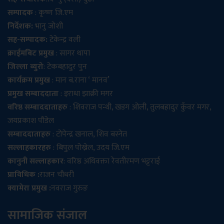
सम्पादक
: कृष्ण जि.एम
निर्देशक:
भानु जोशी
सह-सम्पादक:
टेकेन्द्र वली
क्राईमबिट प्रमुख
: सागर थापा
जिल्ला ब्युरो
: टेकबहादुर पुन
कार्यक्रम प्रमुख
: मान ब.राना ‘ मानव’
प्रमुख सम्बाददाता
: इराधा झाक्री मगर
वरिष्ठ सम्बाददाताहरु
: शिवराज पन्थी, खडग ओली, तुलबहादुर कुँवर मगर,
जयप्रकाश पौडेल
सम्बाददाताहरु
: टोपेन्द्र खनाल, शिव बस्नेत
सल्लाहकारहरु
: बिपुल पोख्रेल, उदय जि.एम
कानुनी सल्लाहकार
: वरिष्ठ अधिवक्ता रेवतीरमण भट्टराई
प्राविधिक :
राजन चौधरी
क्यामेरा प्रमुख :
नवराज गुरुङ
सामाजिक संजाल