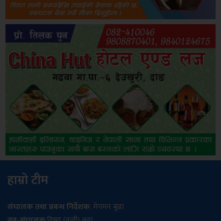
हाम्रो टीम
संचालक तथा प्रबन्ध निर्देशक
: मेगमन बुढा
सह-संचालक
:विष्णु (वली) बुढा