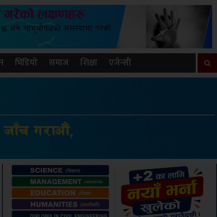
न
भिडियो
समाज
शिक्षा
एजेन्सी