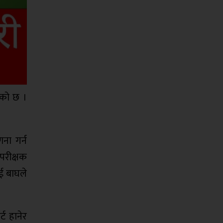
भएको छ ।
णना गर्न
परीक्षक
ई बाघले
्ट हानेर