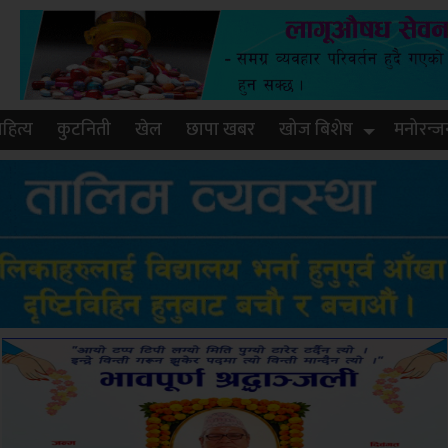
हित्य
कुटनिती
खेल
छापा खबर
खोज बिशेष
मनोरन्ज