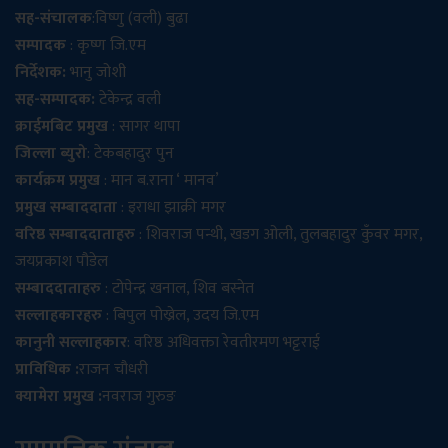
सह-संचालक
:विष्णु (वली) बुढा
सम्पादक
: कृष्ण जि.एम
निर्देशक:
भानु जोशी
सह-सम्पादक:
टेकेन्द्र वली
क्राईमबिट प्रमुख
: सागर थापा
जिल्ला ब्युरो
: टेकबहादुर पुन
कार्यक्रम प्रमुख
: मान ब.राना ‘ मानव’
प्रमुख सम्बाददाता
: इराधा झाक्री मगर
वरिष्ठ सम्बाददाताहरु
: शिवराज पन्थी, खडग ओली, तुलबहादुर कुँवर मगर,
जयप्रकाश पौडेल
सम्बाददाताहरु
: टोपेन्द्र खनाल, शिव बस्नेत
सल्लाहकारहरु
: बिपुल पोख्रेल, उदय जि.एम
कानुनी सल्लाहकार
: वरिष्ठ अधिवक्ता रेवतीरमण भट्टराई
प्राविधिक :
राजन चौधरी
क्यामेरा प्रमुख :
नवराज गुरुङ