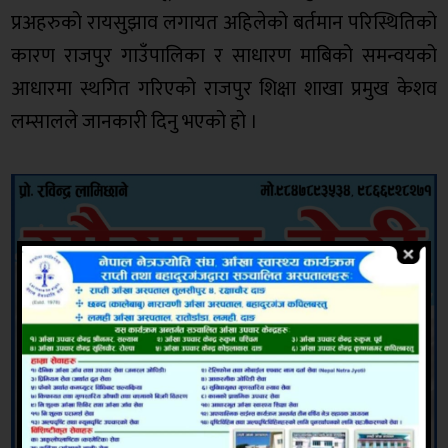
प्रअहरुको रायसुझाव लगायत अहिलेको बर्तमान परिस्थितिको
कारण राजपुर गाउँपालिका र साधारण माबिको समन्वयको
आधारमा स्थगित गरिएको राजपुर शिक्षा शाखा प्रमुख केशव
लम्सालले जानकारी दिनु भएको हो ।