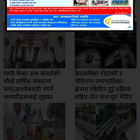
सम्बन्धित
राप्ती चेम्बर अफ कमर्सको
कैलालीको गोदावरी र
चाैथो वार्षिक साधारण
गौरीगंगा नगरपालिका
सभा,कालोबजारी नगर्न
क्षेत्रमा एकैदिन दुई महिला
व्यापारीहरुलाई सुझाव
सहित तीन जना मृत भेटिए