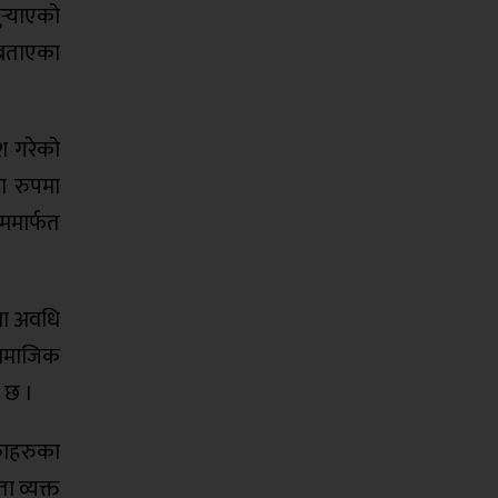
र्‍याएको
 बताएका
ेश गरेको
का रुपमा
ममार्फत
ेवा अवधि
सामाजिक
ो छ ।
काहरुका
ा व्यक्त