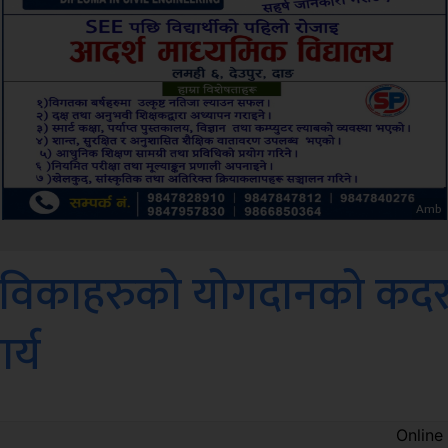
Sdc
यंसेविकाहरुको योगदानको कद
र्य