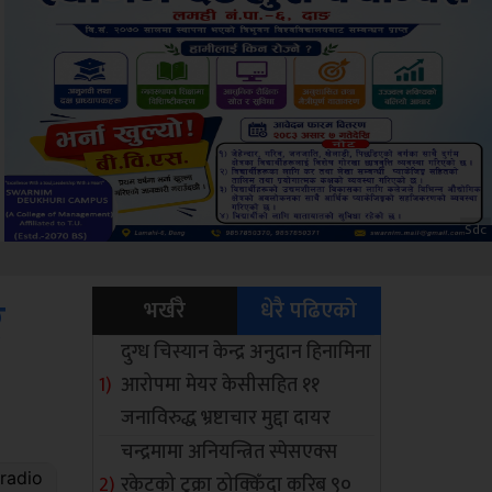
ksbus
र
भर्खरै
धेरै पढिएको
दुग्ध चिस्यान केन्द्र अनुदान हिनामिना
आरोपमा मेयर केसीसहित ११
जनाविरुद्ध भ्रष्टाचार मुद्दा दायर
चन्द्रमामा अनियन्त्रित स्पेसएक्स
रकेटको टुक्रा ठोक्किँदा करिब ९०