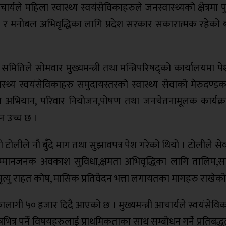
ार्यले महिला स्वास्थ्य स्वयंसेविकाहरुले जनस्वास्थ्यको क्षेत्रमा पु
ित र मनोबल अभिवृद्धिका लागि प्रदेश सरकार सकारात्मक रहेको
देश समितिले सोमवार मुख्यमन्त्री तथा मन्त्रिपरिषद्को कार्यालयमा प
्वास्थ्य स्वयंसेविकाहरु समुदायस्तरको स्वास्थ्य सेवाको मेरुदण्ड
,खोप अभियान, परिवार नियोजन,पोषण तथा जनचेतनामूलक कार्यक्र
ान उच्च छ ।
को टोलीले नौ बुँदे माग तथा सुझावपत्र पेश गरेको थियो । टोलीले स
ई सम्मानजनक अवकाश सुविधा,क्षमता अभिवृद्धिका लागि तालिम,
ा मृत्यु राहत कोष, मासिक प्रतिवेदन भत्ता लगायतका मागहरु राखेक
लागी ५० हजार दिदै आएको छ । मुख्यमन्त्री आचार्यले स्वयंसेवि
ित्र पर्ने विषयहरुलाई प्राथमिकताका साथ सम्बोधन गर्ने प्रतिबद्धत