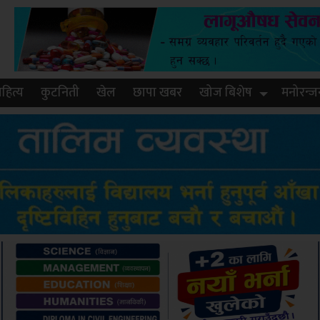
हित्य
कुटनिती
खेल
छापा खबर
खोज बिशेष
मनोरन्ज