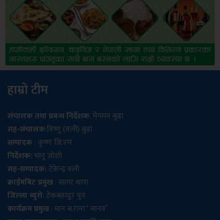
हाम्रो टीम
संचालक तथा प्रबन्ध निर्देशक
: मेगमन बुढा
सह-संचालक
:विष्णु (वली) बुढा
सम्पादक
: कृष्ण जि.एम
निर्देशक:
भानु जोशी
सह-सम्पादक:
टेकेन्द्र वली
क्राईमबिट प्रमुख
: सागर थापा
जिल्ला ब्युरो
: टेकबहादुर पुन
कार्यक्रम प्रमुख
: मान ब.राना ‘ मानव’