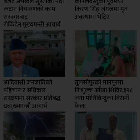
बजेट अभावले सुस्ताको नदी
कपिलवस्तुका पूर्वमेयर
कटान नियन्त्रणको काम
किरण सिंह जंगलमा मृत
सरकारबाट
अवस्थामा भेटिए
रोकिँदैन:मुख्यमन्त्री आचार्य
आदिवासी जनजातिको
तुलसीपुरको मानपुरमा
पहिचान र अधिकार
निःशुल्क आँखा शिविर,१२८
संरक्षणमा सरकार प्रतिबद्ध
जना मोतिविन्दुका बिरामी
छ:मुख्यमन्त्री आचार्य
फेला