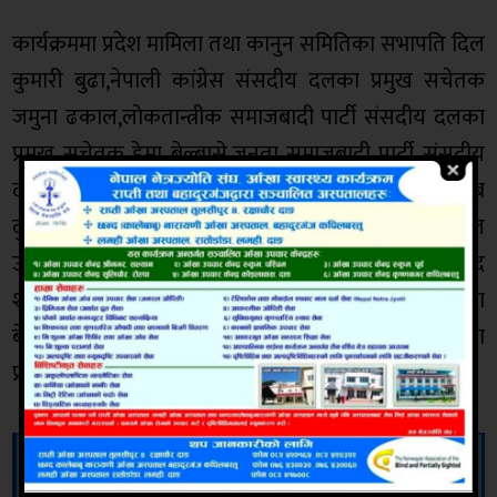
कार्यक्रममा प्रदेश मामिला तथा कानुन समितिका सभापति दिल
कुमारी बुढा,नेपाली कांग्रेस संसदीय दलका प्रमुख सचेतक
जमुना ढकाल,लोकतान्त्रीक समाजबादी पार्टी संसदीय दलका
प्रमुख सचेतक हेमा बेल्बासे,जनता समाजबादी पार्टी संसदीय
दलको नेता भण्डारीलाल अहिर,लुम्बिनी प्रदेश सभा सचिब
दुर्लभकुमार पुन,उपन्यायाधीबक्ता चन्द्रबहादुर सिंजाली,नेपाल
उद्योग बाणिज्य महासंघ लुम्बिनी प्रदेशका अध्यक्ष कृष्णप्रसाद
शर्मा ,गैरसरकारी संस्था महासंघ लुम्बिनी प्रदेश अध्यक्ष सुशिला
बेल्बासे लगायत उद्योगी व्यवसायीहरु,नागरिक समाजका
प्रतिनिधि एवम् संचारकर्मीहरुको सहभागीता रहेको थियो ।