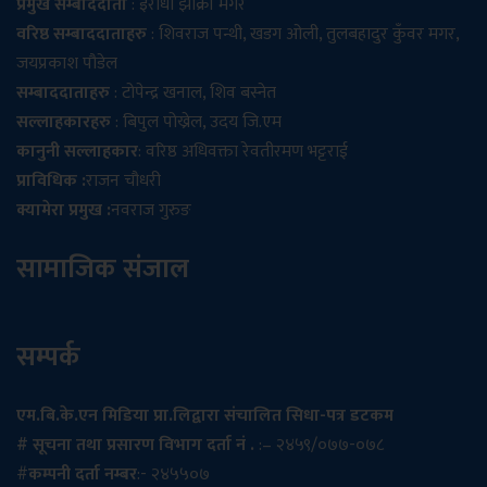
प्रमुख सम्बाददाता
: इराधा झाक्री मगर
वरिष्ठ सम्बाददाताहरु
: शिवराज पन्थी, खडग ओली, तुलबहादुर कुँवर मगर,
जयप्रकाश पौडेल
सम्बाददाताहरु
: टोपेन्द्र खनाल, शिव बस्नेत
सल्लाहकारहरु
: बिपुल पोख्रेल, उदय जि.एम
कानुनी सल्लाहकार
: वरिष्ठ अधिवक्ता रेवतीरमण भट्टराई
प्राविधिक :
राजन चौधरी
क्यामेरा प्रमुख :
नवराज गुरुङ
सामाजिक संजाल
सम्पर्क
एम.बि.के.एन मिडिया प्रा.लिद्वारा संचालित सिधा-पत्र डटकम
# सूचना तथा प्रसारण विभाग दर्ता नं .
:– २४५९/०७७-०७८
#
कम्पनी दर्ता नम्बर
:- २४५५०७