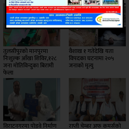
तुलसीपुरको मानपुरमा
वैशाख १ गतेदेखि यता
निःशुल्क आँखा शिविर,१२८
विपदका घटनामा २०५
जना मोतिविन्दुका बिरामी
जनाको मृत्यु
फेला
विराटनगरमा पोडवे निर्माण
राप्ती चेम्बर अफ कमर्सको