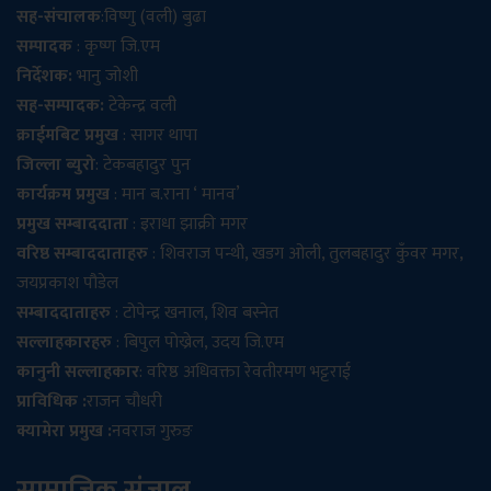
सह-संचालक
:विष्णु (वली) बुढा
सम्पादक
: कृष्ण जि.एम
निर्देशक:
भानु जोशी
सह-सम्पादक:
टेकेन्द्र वली
क्राईमबिट प्रमुख
: सागर थापा
जिल्ला ब्युरो
: टेकबहादुर पुन
कार्यक्रम प्रमुख
: मान ब.राना ‘ मानव’
प्रमुख सम्बाददाता
: इराधा झाक्री मगर
वरिष्ठ सम्बाददाताहरु
: शिवराज पन्थी, खडग ओली, तुलबहादुर कुँवर मगर,
जयप्रकाश पौडेल
सम्बाददाताहरु
: टोपेन्द्र खनाल, शिव बस्नेत
सल्लाहकारहरु
: बिपुल पोख्रेल, उदय जि.एम
कानुनी सल्लाहकार
: वरिष्ठ अधिवक्ता रेवतीरमण भट्टराई
प्राविधिक :
राजन चौधरी
क्यामेरा प्रमुख :
नवराज गुरुङ
सामाजिक संजाल