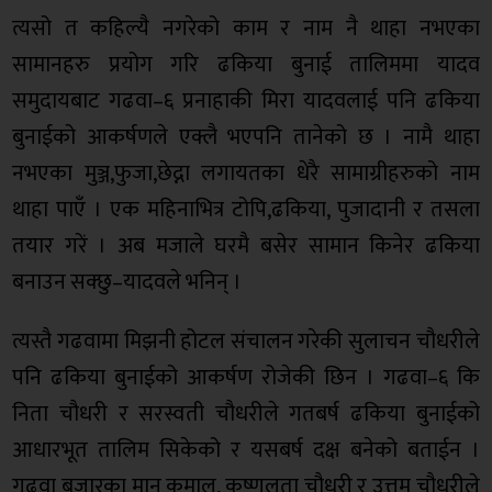
त्यसो त कहिल्यै नगरेको काम र नाम नै थाहा नभएका
सामानहरु प्रयोग गरि ढकिया बुनाई तालिममा यादव
समुदायबाट गढवा–६ प्रनाहाकी मिरा यादवलाई पनि ढकिया
बुनाईको आकर्षणले एक्लै भएपनि तानेको छ । नामै थाहा
नभएका मुञ्ज,फुजा,छेद्ना लगायतका धेरै सामाग्रीहरुको नाम
थाहा पाएँ । एक महिनाभित्र टोपि,ढकिया, पुजादानी र तसला
तयार गरें । अब मजाले घरमै बसेर सामान किनेर ढकिया
बनाउन सक्छु–यादवले भनिन् ।
त्यस्तै गढवामा मिझनी होटल संचालन गरेकी सुलाचन चौधरीले
पनि ढकिया बुनाईको आकर्षण रोजेकी छिन । गढवा–६ कि
निता चौधरी र सरस्वती चौधरीले गतबर्ष ढकिया बुनाईको
आधारभूत तालिम सिकेको र यसबर्ष दक्ष बनेको बताईन ।
गढवा बजारका मानु कुमाल, कृष्णलता चौधरी र उत्तम चौधरीले