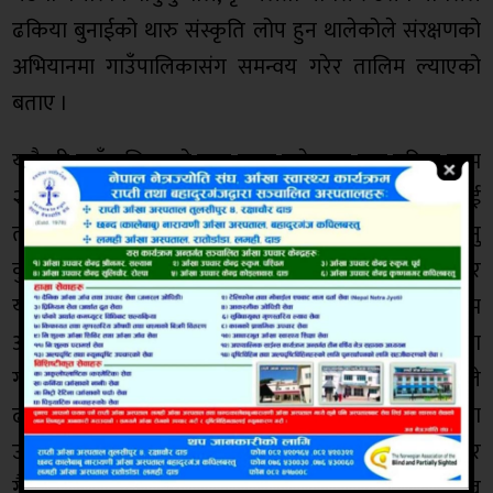
ढकिया बुनाईको थारु संस्कृति लोप हुन थालेकोले संरक्षणको
अभियानमा गाउँपालिकासंग समन्वय गरेर तालिम ल्याएको
बताए ।
यसैगरी गाउँपालिकाको सात लाख बजेटबाट एक महिना सम्म
२ जना प्रशिक्षक राखी ३३ जना महिलाहरुलाई ढकिया बुनाई
तालिम सिकाएको सृजना महिला समुहका अध्यक्ष मानु
कुमालले बताए । गत २०७५ सालमा २ लाख,०७६ मा ५ लाख र
यो बर्ष संघीय सरकारद्धारा हस्तान्तरित सिपमुलम तालिम
अन्तर्गत ७ लाख बजेट ढकिया बुनाईको सिप प्रबर्धनमा
गाउँपालिकाले लगानी गरेको र हालसम्म ८८ जना महिलाहरुले
ढकिया बुनाई तालिम लिएर दक्ष बनिसकेको गाउँपालिकाका
उपाध्यक्ष शान्ती चौधरीले बताउनु भयो । त्यस्तै गढवाका थारु र
गैह्र थारु महिलाहरु समेत ढकिया बुनाइको आकर्षण रोज्न