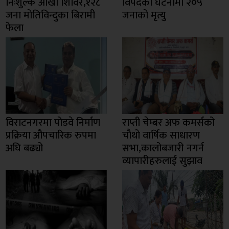
निःशुल्क आँखा शिविर,१२८
विपदका घटनामा २०५
जना मोतिविन्दुका बिरामी
जनाको मृत्यु
फेला
विराटनगरमा पोडवे निर्माण
राप्ती चेम्बर अफ कमर्सको
प्रक्रिया औपचारिक रुपमा
चाैथो वार्षिक साधारण
अघि बढ्यो
सभा,कालोबजारी नगर्न
व्यापारीहरुलाई सुझाव