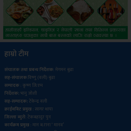
हाम्रो टीम
संचालक तथा प्रबन्ध निर्देशक
: मेगमन बुढा
सह-संचालक
:विष्णु (वली) बुढा
सम्पादक
: कृष्ण जि.एम
निर्देशक:
भानु जोशी
सह-सम्पादक:
टेकेन्द्र वली
क्राईमबिट प्रमुख
: सागर थापा
जिल्ला ब्युरो
: टेकबहादुर पुन
कार्यक्रम प्रमुख
: मान ब.राना ‘ मानव’