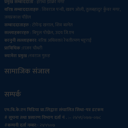
प्रमुख सम्बाददाता
: इराधा झाक्री मगर
वरिष्ठ सम्बाददाताहरु
: शिवराज पन्थी, खडग ओली, तुलबहादुर कुँवर मगर,
जयप्रकाश पौडेल
सम्बाददाताहरु
: टोपेन्द्र खनाल, शिव बस्नेत
सल्लाहकारहरु
: बिपुल पोख्रेल, उदय जि.एम
कानुनी सल्लाहकार
: वरिष्ठ अधिवक्ता रेवतीरमण भट्टराई
प्राविधिक :
राजन चौधरी
क्यामेरा प्रमुख :
नवराज गुरुङ
सामाजिक संजाल
सम्पर्क
एम.बि.के.एन मिडिया प्रा.लिद्वारा संचालित सिधा-पत्र डटकम
# सूचना तथा प्रसारण विभाग दर्ता नं .
:– २४५९/०७७-०७८
#
कम्पनी दर्ता नम्बर
:- २४५५०७