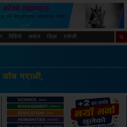
न
भिडियो
समाज
शिक्षा
एजेन्सी