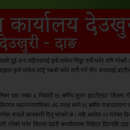
ी दुई जना महिलालाई इमो मार्फत चिठ्ठा पर्याे भनेर ठगि गरेको
्जाल इमो मार्फत लट्रि प¥यो भनेर ठगी गर्ने तीन जनालाई प्रहरील
ँपालिका वडा नम्बर ६ निवासी १८ बर्षीय सुमन झा,रौतहट जिल्ला 
ला विरगंज महानगरपालिका–१६ नगवा बस्ने १८ बर्षीय राजनारायण 
रमुख गणेश चन्दले जानकारी दिनु भएको छ । यहि असोज २२ गतेका द
ी गरेको भनेर जिल्ला प्रहरी कार्यालयमा निवेदन दिएपछि दाङ प