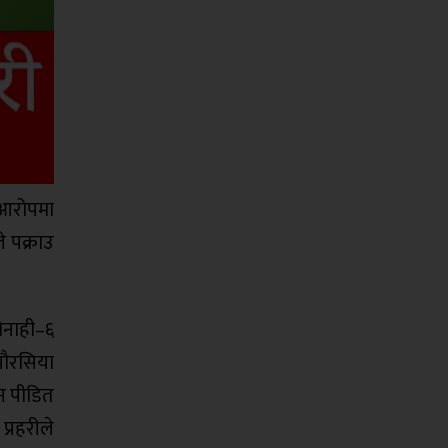
 आरोपमा
े पक्राउ
गोनाही–६
चौरसिया
िन पीडित
्रहरीले