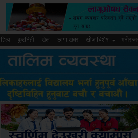
हित्य
कुटनिती
खेल
छापा खबर
खोज बिशेष
मनोरन्ज