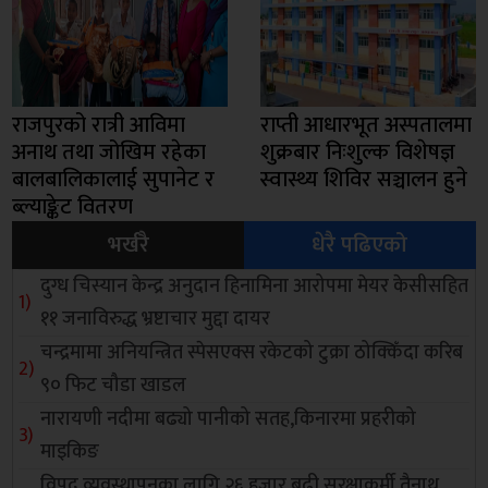
राजपुरको रात्री आविमा
राप्ती आधारभूत अस्पतालमा
अनाथ तथा जोखिम रहेका
शुक्रबार निःशुल्क विशेषज्ञ
बालबालिकालाई सुपानेट र
स्वास्थ्य शिविर सञ्चालन हुने
ब्ल्याङ्केट वितरण
भर्खरै
धेरै पढिएको
दुग्ध चिस्यान केन्द्र अनुदान हिनामिना आरोपमा मेयर केसीसहित
११ जनाविरुद्ध भ्रष्टाचार मुद्दा दायर
चन्द्रमामा अनियन्त्रित स्पेसएक्स रकेटको टुक्रा ठोक्किँदा करिब
९० फिट चौडा खाडल
नारायणी नदीमा बढ्यो पानीको सतह,किनारमा प्रहरीको
माइकिङ
विपद व्यवस्थापनका लागि २६ हजार बढी सुरक्षाकर्मी तैनाथ,