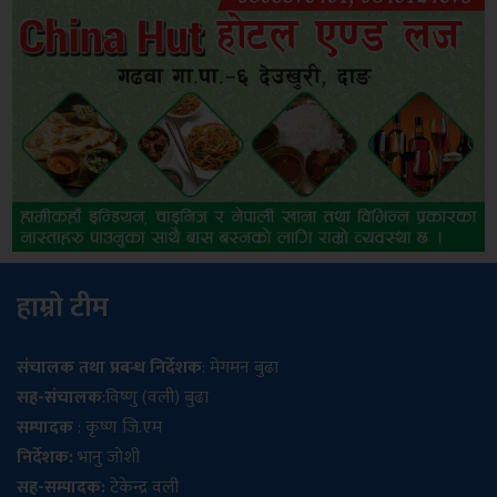
हाम्रो टीम
संचालक तथा प्रबन्ध निर्देशक
: मेगमन बुढा
सह-संचालक
:विष्णु (वली) बुढा
सम्पादक
: कृष्ण जि.एम
निर्देशक:
भानु जोशी
सह-सम्पादक:
टेकेन्द्र वली