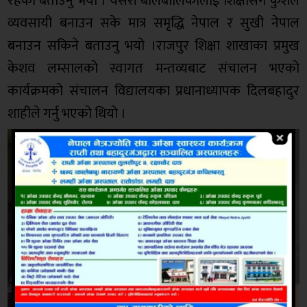
रहेकोे बताउनु भयो । यसरी बालबालिकालाई शिक्षासंगै कुशल
व्यवसायी बनाउन सके मात्र समृद्धि नेपाल र सुखी नेपाल
बनाउन सकिने बताउनु भयो ।राजपुर शिक्षा शाखाका प्रमुख
केशव लम्सालको स्वागत मन्तव्यबाट संचालन भएको
कार्यक्रमको संचालन विद्यालयका प्रधानाध्यापक दिलबहादुर
शाहीले गर्नु भएको थियो ।