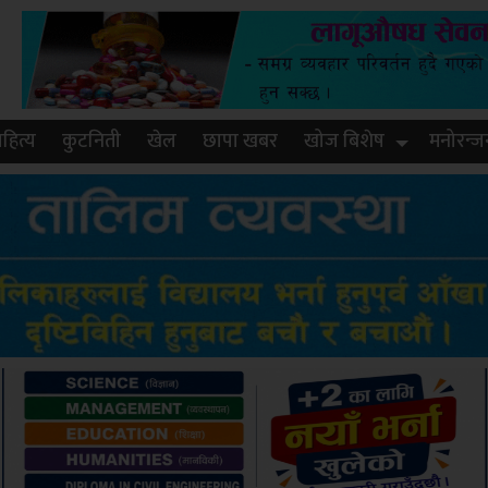
हित्य
कुटनिती
खेल
छापा खबर
खोज बिशेष
मनोरन्ज