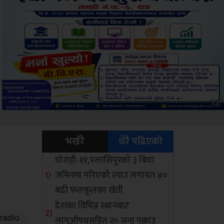
ksbus
भर्खरै
धेरै पढिएको
घोराही-११,पलासिपुरको ३ बिघा
जमिनमा गरिएको स्याउ लगायत ४०
बढी फलफूलका खेती
देशका विभिन्न स्थानबाट
लागुऔषधसहित २० जना पक्राउ