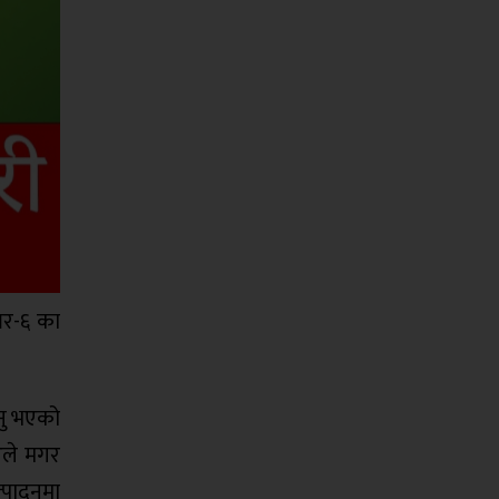
बर-६ का
उनु भएको
आले मगर
त्पादनमा