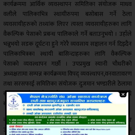
कार्यक्रममा आर्थिक व्यवस्थापन समितिका संयोजक माधव
वलीले पालिकाभित्र स्थायीरुपमा बसोबास गर्ने ठेला
व्यवसायीहरुको तथ्यांक लिएर त्यस्ता व्यवसायीहरुका लागि
वैकल्पिक पेसाको प्रबन्ध पालिकाले गर्ने बताउनुभयो । उहाँले
भन्नुभयो सडक दूर्घटना हुने गरेरै व्यवसाय सञ्चालन गर्न दिइदैन
पालिकाभित्रका स्थायी बासिन्दाहरुका लागि वैकल्पिक
पेसाको व्यवस्थापन गर्छौ । उपप्रमुख स्यानी चौधरीको
अध्यक्षतामा सम्पन्न कार्यक्रममा विपद् व्यवस्थापन,वनवातावरण
तथा सरसफाई समितिका संयोजक दुजमान भण्डारीले ठेलामा
खाद्य सामग्री बिक्री गर्दा जनस्वास्थ्यमा गम्भीर असर पुग्ने
बताउनुभयो ।
कार्यक्रममा वडा नम्बर ९का वडाध्यक्ष घनश्याम ढका,तुलसीपुर
उद्योग वाणिज्य संघका अध्यक्ष रामप्रसाद चालिसे,च्याम्बर अफ