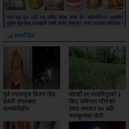
सम्बन्धित
पूर्व नगरप्रमुख किरण सिंह
घोराही-११,पलासिपुरको ३
ढेकरी जंगलबाट
बिघा जमिनमा गरिएको
सम्पर्कविहीन
स्याउ लगायत ४० बढी
फलफूलका खेती