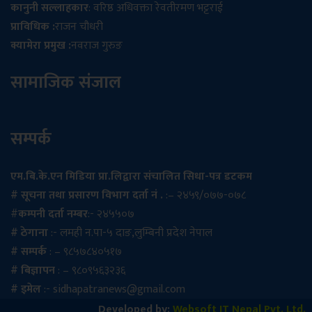
कानुनी सल्लाहकार
: वरिष्ठ अधिवक्ता रेवतीरमण भट्टराई
प्राविधिक :
राजन चौधरी
क्यामेरा प्रमुख :
नवराज गुरुङ
सामाजिक संजाल
सम्पर्क
एम.बि.के.एन मिडिया प्रा.लिद्वारा संचालित सिधा-पत्र डटकम
# सूचना तथा प्रसारण विभाग दर्ता नं .
:– २४५९/०७७-०७८
#
कम्पनी दर्ता नम्बर
:- २४५५०७
# ठेगाना
:- लमही न.पा-५ दाङ,लुम्बिनी प्रदेश नेपाल
# सम्पर्क
: – ९८५७८४०५१७
# बिज्ञापन
: – ९८०९५६३२३६
# इमेल
:-
sidhapatranews@gmail.com
Developed by:
Websoft IT Nepal Pvt. Ltd.