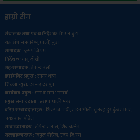
हाम्रो टीम
संचालक तथा प्रबन्ध निर्देशक
: मेगमन बुढा
सह-संचालक
:विष्णु (वली) बुढा
सम्पादक
: कृष्ण जि.एम
निर्देशक:
भानु जोशी
सह-सम्पादक:
टेकेन्द्र वली
क्राईमबिट प्रमुख
: सागर थापा
जिल्ला ब्युरो
: टेकबहादुर पुन
कार्यक्रम प्रमुख
: मान ब.राना ‘ मानव’
प्रमुख सम्बाददाता
: इराधा झाक्री मगर
वरिष्ठ सम्बाददाताहरु
: शिवराज पन्थी, खडग ओली, तुलबहादुर कुँवर मगर,
जयप्रकाश पौडेल
सम्बाददाताहरु
: टोपेन्द्र खनाल, शिव बस्नेत
सल्लाहकारहरु
: बिपुल पोख्रेल, उदय जि.एम