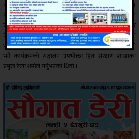
कमर्शका अध्यक्ष टोपबहादुर घर्ती,तुलसीपुर उद्योग वाणिज्य
संघका पूर्व अध्यक्ष विमल रिजाल,सरसफाई शाखाका
खेमकान्त पाण्डे,स्वास्थ्य जनप्रवर्धन शाखाका विमल
केसी,तुलसीपुर उद्योग वाणिज्य संघका सदस्य दिपेश
भण्डारी,व्यवसासी माधव घिमिरे लगाएकाले बोल्नुभएको थियो
भने कार्यक्रमको सञ्चालन उपभोक्ता हित संरक्षण शाखाका
प्रमुख रेखा शर्माले गर्नुभएको थियो ।