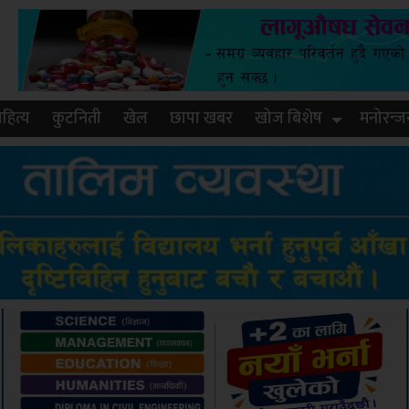
हित्य
कुटनिती
खेल
छापा खबर
खोज बिशेष
मनोरन्ज