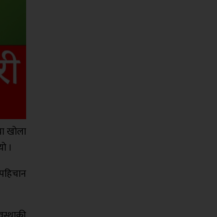
िया खोला
यो ।
े पहिचान
वस्थाकी