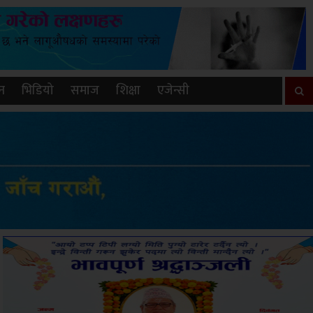
न
भिडियो
समाज
शिक्षा
एजेन्सी