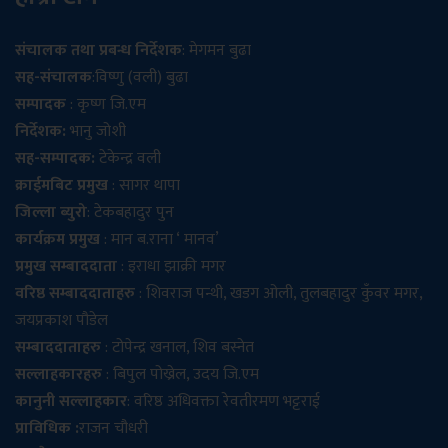
संचालक तथा प्रबन्ध निर्देशक
: मेगमन बुढा
सह-संचालक
:विष्णु (वली) बुढा
सम्पादक
: कृष्ण जि.एम
निर्देशक:
भानु जोशी
सह-सम्पादक:
टेकेन्द्र वली
क्राईमबिट प्रमुख
: सागर थापा
जिल्ला ब्युरो
: टेकबहादुर पुन
कार्यक्रम प्रमुख
: मान ब.राना ‘ मानव’
प्रमुख सम्बाददाता
: इराधा झाक्री मगर
वरिष्ठ सम्बाददाताहरु
: शिवराज पन्थी, खडग ओली, तुलबहादुर कुँवर मगर,
जयप्रकाश पौडेल
सम्बाददाताहरु
: टोपेन्द्र खनाल, शिव बस्नेत
सल्लाहकारहरु
: बिपुल पोख्रेल, उदय जि.एम
कानुनी सल्लाहकार
: वरिष्ठ अधिवक्ता रेवतीरमण भट्टराई
प्राविधिक :
राजन चौधरी