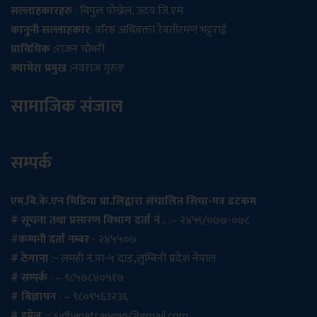
सल्लाहकारहरु
: बिपुल पोख्रेल, उदय जि.एम
कानुनी सल्लाहकार
: वरिष्ठ अधिवक्ता रेवतीरमण भट्टराई
प्राविधिक :
राजन चौधरी
क्यामेरा प्रमुख :
नवराज गुरुङ
सामाजिक संजाल
सम्पर्क
एम.बि.के.एन मिडिया प्रा.लिद्वारा संचालित सिधा-पत्र डटकम
# सूचना तथा प्रसारण विभाग दर्ता नं .
:– २४५९/०७७-०७८
#
कम्पनी दर्ता नम्बर
:- २४५५०७
# ठेगाना
:- लमही न.पा-५ दाङ,लुम्बिनी प्रदेश नेपाल
# सम्पर्क
: – ९८५७८४०५१७
# बिज्ञापन
: – ९८०९५६३२३६
# इमेल
:-
sidhapatranews@gmail.com