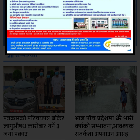
सम्बन्धित
पत्रकारको परिचयपत्र बोकेर
आज पाँच प्रदेशमा धेरै भारी
लागुऔषध कारोबार गर्ने ३
वर्षाको सम्भावना,आवश्यक
जना पक्राउ
सतर्कता अपनाउन आग्रह