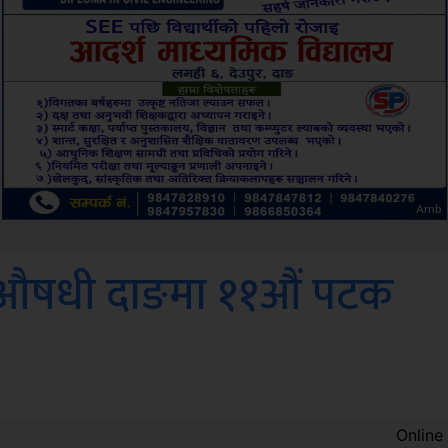
Sdc
को औषधी दाङमा ११औं पटक