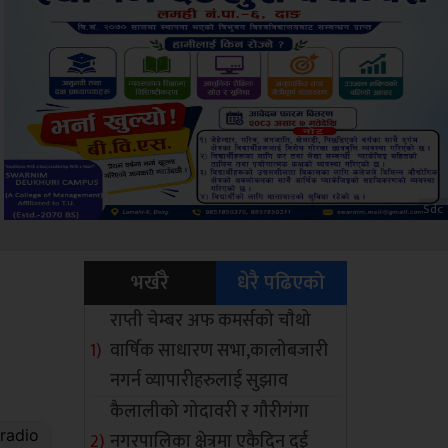
ksbus
भर्खरै
धेरै पढिएको
राप्ती चेम्बर अफ कमर्सको चाैथो
वार्षिक साधारण सभा,कालोबजारी
नगर्न व्यापारीहरुलाई सुझाव
कैलालीको गोदावरी र गौरीगंगा
नगरपालिका क्षेत्रमा एकैदिन दुई