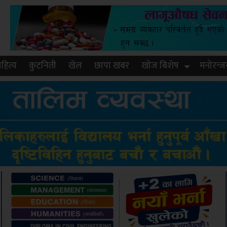
हित्य
कुटनिती
खेल
छापा खबर
खोज बिशेष
मनोरन्ज