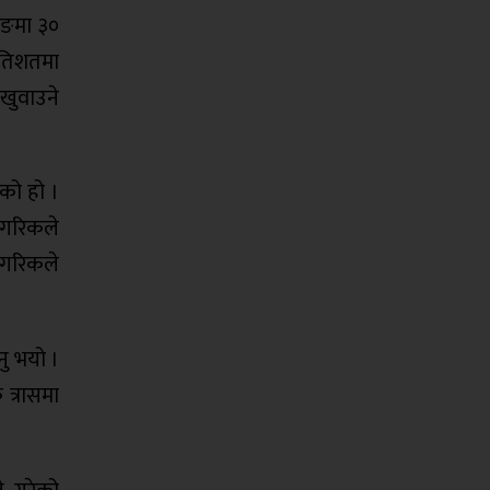
ाङमा ३०
रतिशतमा
 खुवाउने
एको हो ।
ागरिकले
ागरिकले
नु भयो ।
 त्रासमा