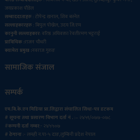
जयप्रकाश पौडेल
सम्बाददाताहरु
: टोपेन्द्र खनाल, शिव बस्नेत
सल्लाहकारहरु
: बिपुल पोख्रेल, उदय जि.एम
कानुनी सल्लाहकार
: वरिष्ठ अधिवक्ता रेवतीरमण भट्टराई
प्राविधिक :
राजन चौधरी
क्यामेरा प्रमुख :
नवराज गुरुङ
सामाजिक संजाल
सम्पर्क
एम.बि.के.एन मिडिया प्रा.लिद्वारा संचालित सिधा-पत्र डटकम
# सूचना तथा प्रसारण विभाग दर्ता नं .
:– २४५९/०७७-०७८
#
कम्पनी दर्ता नम्बर
:- २४५५०७
# ठेगाना
:- लमही न.पा-५ दाङ,लुम्बिनी प्रदेश नेपाल