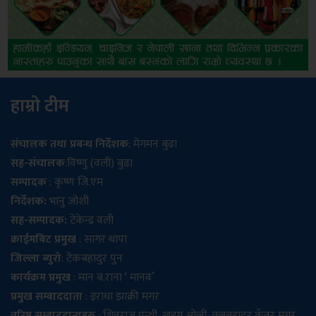
हाम्रो टीम
संचालक तथा प्रबन्ध निर्देशक
: मेगमन बुढा
सह-संचालक
:विष्णु (वली) बुढा
सम्पादक
: कृष्ण जि.एम
निर्देशक:
भानु जोशी
सह-सम्पादक:
टेकेन्द्र वली
क्राईमबिट प्रमुख
: सागर थापा
जिल्ला ब्युरो
: टेकबहादुर पुन
कार्यक्रम प्रमुख
: मान ब.राना ‘ मानव’
प्रमुख सम्बाददाता
: इराधा झाक्री मगर
वरिष्ठ सम्बाददाताहरु
: शिवराज पन्थी, खडग ओली, तुलबहादुर कुँवर मगर,