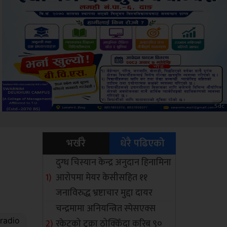
ksbus
भर्खरै
धेरै पढिएको
दुग्ध चिस्यान केन्द्र अनुदान हिनामिना
आरोपमा मेयर केसीसहित ११
जनाविरुद्ध भ्रष्टाचार मुद्दा दायर
चन्द्रमामा अनियन्त्रित स्पेसएक्स
रकेटको टुक्रा ठोक्किँदा करिब ९०