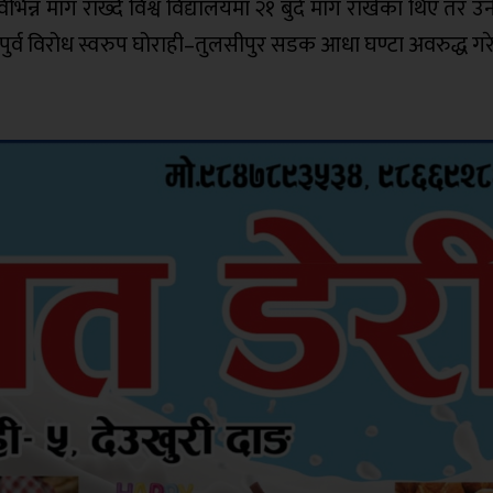
विभिन्न माग राख्दै विश्व विद्यालयमा २१ बुदे माग राखेका थिए तर 
नु पुर्व विरोध स्वरुप घोराही–तुलसीपुर सडक आधा घण्टा अवरुद्ध ग