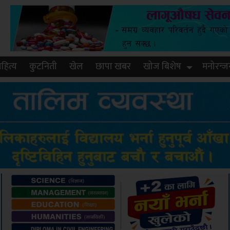
हित्य
कुटनिती
खेल
छापा खबर
खोज बिशेष
मनोरन्ज