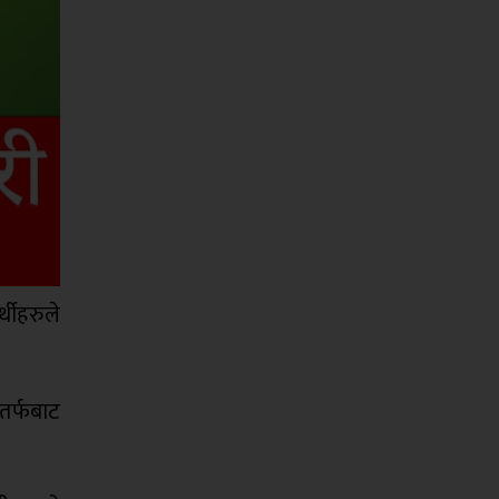
्थीहरुले
 तर्फबाट