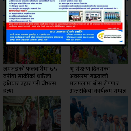
सम्बन्धित
लमजुङको फुलबारीमा ७५
भू-संरक्षण दिवसका
वर्षीया सार्कीको धारिलो
अवसरमा गढवाको
हतियार प्रहार गरी बीभत्स
मलमलामा बाँस रोपण र
हत्या
अन्तरक्रिया कार्यक्रम सम्पन्न