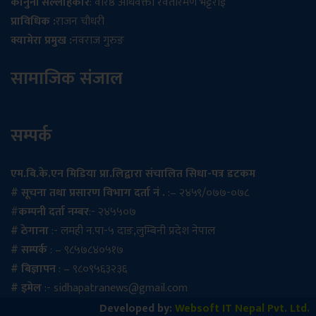
कानुनी सल्लाहकार
: वरिष्ठ अधिवक्ता रेवतीरमण भट्टराई
प्राविधिक :
राजन चौधरी
क्यामेरा प्रमुख :
नवराज गुरुङ
सामाजिक संजाल
सम्पर्क
एम.बि.के.एन मिडिया प्रा.लिद्वारा संचालित सिधा-पत्र डटकम
# सूचना तथा प्रसारण विभाग दर्ता नं .
:– २४५९/०७७-०७८
#
कम्पनी दर्ता नम्बर
:- २४५५०७
# ठेगाना
:- लमही न.पा-५ दाङ,लुम्बिनी प्रदेश नेपाल
# सम्पर्क
: – ९८५७८४०५१७
# बिज्ञापन
: – ९८०९५६३२३६
# इमेल
:-
sidhapatranews@gmail.com
Developed by:
Websoft IT Nepal Pvt. Ltd.