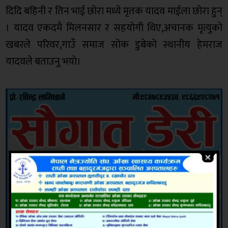
दिदि बहिनी र तिन भाई छोरा मध्ये मृतक यादव माईला छोरा हुन्
। यादव एकदमै मिलनसार र सहयोगी थिए,अचानक मृत्युको
खबरले परिवर,गाउँ समाज सोक डुबेको स्थानीय हेमराज
यादवले बताउनु भयो।