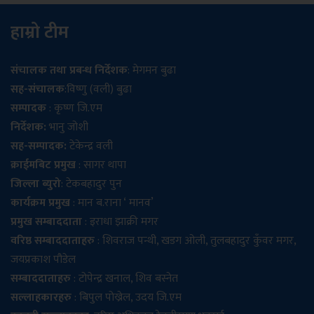
हाम्रो टीम
संचालक तथा प्रबन्ध निर्देशक
: मेगमन बुढा
सह-संचालक
:विष्णु (वली) बुढा
सम्पादक
: कृष्ण जि.एम
निर्देशक:
भानु जोशी
सह-सम्पादक:
टेकेन्द्र वली
क्राईमबिट प्रमुख
: सागर थापा
जिल्ला ब्युरो
: टेकबहादुर पुन
कार्यक्रम प्रमुख
: मान ब.राना ‘ मानव’
प्रमुख सम्बाददाता
: इराधा झाक्री मगर
वरिष्ठ सम्बाददाताहरु
: शिवराज पन्थी, खडग ओली, तुलबहादुर कुँवर मगर,
जयप्रकाश पौडेल
सम्बाददाताहरु
: टोपेन्द्र खनाल, शिव बस्नेत
सल्लाहकारहरु
: बिपुल पोख्रेल, उदय जि.एम