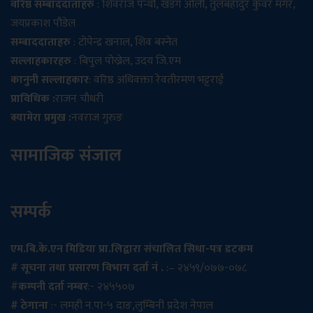
वरिष्ठ सम्बाददाताहरु
: शिवराज पन्थी, खडग ओली, तुलबहादुर कुँवर मगर,
जयप्रकाश पौडेल
सम्बाददाताहरु
: टोपेन्द्र खनाल, शिव बस्नेत
सल्लाहकारहरु
: बिपुल पोख्रेल, उदय जि.एम
कानुनी सल्लाहकार
: वरिष्ठ अधिवक्ता रेवतीरमण भट्टराई
प्राविधिक :
राजन चौधरी
क्यामेरा प्रमुख :
नवराज गुरुङ
सामाजिक संजाल
सम्पर्क
एम.बि.के.एन मिडिया प्रा.लिद्वारा संचालित सिधा-पत्र डटकम
# सूचना तथा प्रसारण विभाग दर्ता नं .
:– २४५९/०७७-०७८
#
कम्पनी दर्ता नम्बर
:- २४५५०७
# ठेगाना
:- लमही न.पा-५ दाङ,लुम्बिनी प्रदेश नेपाल