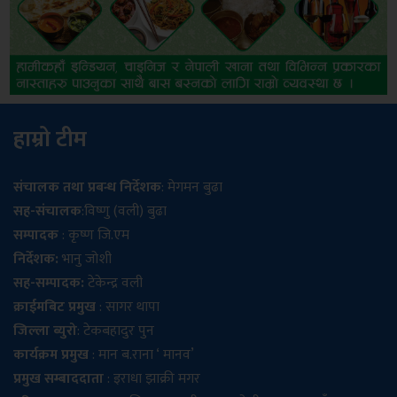
हाम्रो टीम
संचालक तथा प्रबन्ध निर्देशक
: मेगमन बुढा
सह-संचालक
:विष्णु (वली) बुढा
सम्पादक
: कृष्ण जि.एम
निर्देशक:
भानु जोशी
सह-सम्पादक:
टेकेन्द्र वली
क्राईमबिट प्रमुख
: सागर थापा
जिल्ला ब्युरो
: टेकबहादुर पुन
कार्यक्रम प्रमुख
: मान ब.राना ‘ मानव’
प्रमुख सम्बाददाता
: इराधा झाक्री मगर