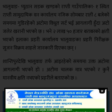
भालुवाङ- प्युठान सडक खण्डको राप्ती गाउँपालिका- १ स्थित
राप्ती सामुदायिक वन कार्यालय नजिक सोमबार राती ८ बजेको
समयमा गुडिरहेको अटोमा विधुत सर्ट भई आगलागी हुँदा अटो
जलेर खरानी भएको छ । भने २ लाख ५० हजार बराबरको क्षती
भएको इलाका प्रहरी कार्यालय भालुवाङका प्रहरी निरीक्षक
सुजन विक्रम शाहले जानकारी दिएका छन् ।
शान्तिपुरदेखि भालुवाङ तर्फ आइरहेको समयमा उक्त अटोमा
आगलागी भएको हो । अटोमा चालक मात्र भएको र कुनै
मानवीय क्षति नभएको प्रहरीले बताएको छ ।