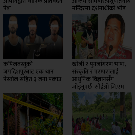
आयोगद्वारा वार्षिक प्रतिवेदन
अन्तिम सोमबार:पशुपतिनाथ
पेश
मन्दिरमा दर्शनार्थीको भीड
कपिलवस्तुको
खोजी र पुनर्जागरण भाषा,
जगदिशपुरबाट एक थान
संस्कृति र परम्परालाई
पेस्तोल सहित ३ जना पक्राउ
आधुनिक विज्ञानसँग
जोड्नुपर्छ :सीईओ जि.एम