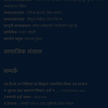
जयप्रकाश पौडेल
सम्बाददाताहरु
: टोपेन्द्र खनाल, शिव बस्नेत
सल्लाहकारहरु
: बिपुल पोख्रेल, उदय जि.एम
कानुनी सल्लाहकार
: वरिष्ठ अधिवक्ता रेवतीरमण भट्टराई
प्राविधिक :
राजन चौधरी
क्यामेरा प्रमुख :
नवराज गुरुङ
सामाजिक संजाल
सम्पर्क
एम.बि.के.एन मिडिया प्रा.लिद्वारा संचालित सिधा-पत्र डटकम
# सूचना तथा प्रसारण विभाग दर्ता नं .
:– २४५९/०७७-०७८
#
कम्पनी दर्ता नम्बर
:- २४५५०७
# ठेगाना
:- लमही न.पा-५ दाङ,लुम्बिनी प्रदेश नेपाल