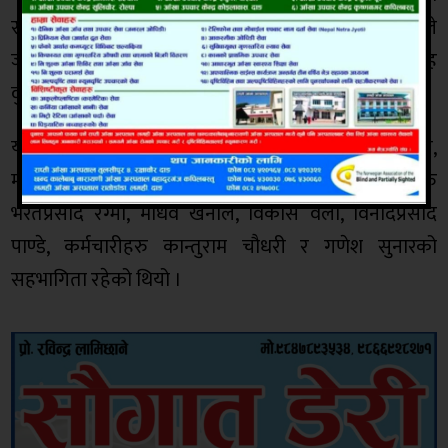
साथै ग्रामिण स्तर सम्म सचेतना अभियान पुर्‍याउने संघले
जनाएको छ । सचेतना अभियान संघका अध्यक्ष टंकसिंह
वुढाथोकीको नेतृत्वमा गरिएको हो ।
यस्तै अभियानमा संघका वाणिज्य उपाध्यक्ष रामप्रसाद पोख्रेल,
महासचिव महेन्द्र वुढाथोकी, सचिव नरेशकुमार श्रेष्ठ, सदस्यहरु
भरतप्रसाद रेग्मी, माधव खनाल, विकास वली, विनोदप्रसाद
पाण्डे, कर्मचारीहरु कान्तुराम चौधरी र गणेश सुनारको
सहभागिता रहेको थियो ।