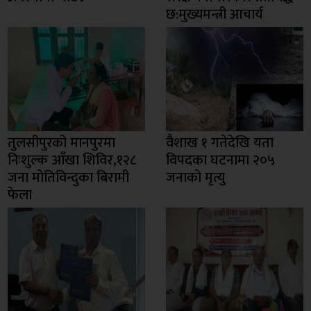
छ:मुख्यमन्त्री आचार्य
तुलसीपुरको मानपुरमा
वैशाख १ गतेदेखि यता
निःशुल्क आँखा शिविर,१२८
विपदका घटनामा २०५
जना मोतिविन्दुका बिरामी
जनाको मृत्यु
फेला