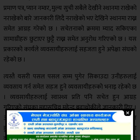
प्रमाण पत्र, प्यान नम्वर, मुल्य सुची सबैले देखीने स्थानमा राखेको
नराखेको बारे जानकारी लिदै नराखेको भए देखिने स्थानमा राख्न
समेत आग्रह गरेको छ । सचेतनाको क्रममा म्याद सकिएका
सामाग्रीहरु छुटाएर छुट्टै राख्न समेत अनुरोध गरिएको छ । यस
प्रकारको कार्यले व्यवसायीहरुलाई सहजता हुने अपेक्षा संघको
रहेको छ ।
त्यस्तै यसरी पसल पसल सम्म पुगेर सिकाउदा उनीहरुलाई
व्यवसाय गर्न समेत सहज हुने व्यवसायीहरुको भनाइ रहेको छ
। व्यवसायीहरुलाई स्वास्थ्य प्रति पनि सचेत हुन आग्रह
गरिएको संघका महासचिव महेन्द्र बुढाथोकीले जानकारी दिए ।
अहिले पनि विभिन्न प्रकारको रोगको जोखिम रहेको भन्दै सचेत
हुन आग्रह गरिएको उनले बताए । सचेतना अभियानलाई उद्योग
वाणिज्य संघले निरन्तरता दिइने जनाएको छ । बजारी क्षेत्रका