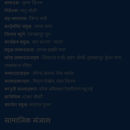
सम्पादक
: कृष्ण जि.एम
निर्देशक:
भानु जोशी
सह-सम्पादक:
टेकेन्द्र वली
क्राईमबिट प्रमुख
: सागर थापा
जिल्ला ब्युरो
: टेकबहादुर पुन
कार्यक्रम प्रमुख
: मान ब.राना ‘ मानव’
प्रमुख सम्बाददाता
: इराधा झाक्री मगर
वरिष्ठ सम्बाददाताहरु
: शिवराज पन्थी, खडग ओली, तुलबहादुर कुँवर मगर,
जयप्रकाश पौडेल
सम्बाददाताहरु
: टोपेन्द्र खनाल, शिव बस्नेत
सल्लाहकारहरु
: बिपुल पोख्रेल, उदय जि.एम
कानुनी सल्लाहकार
: वरिष्ठ अधिवक्ता रेवतीरमण भट्टराई
प्राविधिक :
राजन चौधरी
क्यामेरा प्रमुख :
नवराज गुरुङ
सामाजिक संजाल