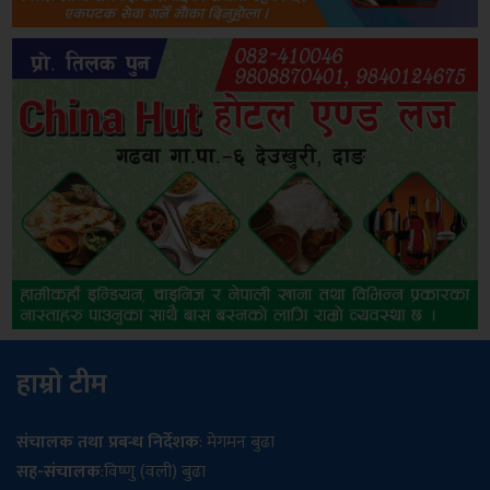
हाम्रो टीम
संचालक तथा प्रबन्ध निर्देशक
: मेगमन बुढा
सह-संचालक
:विष्णु (वली) बुढा