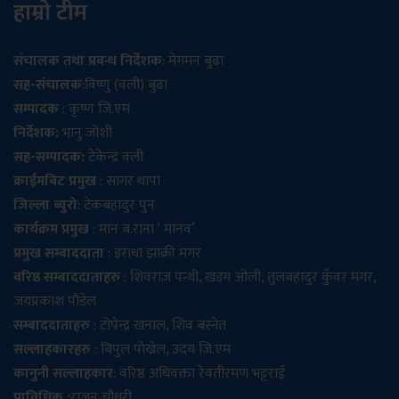
हाम्रो टीम
संचालक तथा प्रबन्ध निर्देशक
: मेगमन बुढा
सह-संचालक
:विष्णु (वली) बुढा
सम्पादक
: कृष्ण जि.एम
निर्देशक:
भानु जोशी
सह-सम्पादक:
टेकेन्द्र वली
क्राईमबिट प्रमुख
: सागर थापा
जिल्ला ब्युरो
: टेकबहादुर पुन
कार्यक्रम प्रमुख
: मान ब.राना ‘ मानव’
प्रमुख सम्बाददाता
: इराधा झाक्री मगर
वरिष्ठ सम्बाददाताहरु
: शिवराज पन्थी, खडग ओली, तुलबहादुर कुँवर मगर,
जयप्रकाश पौडेल
सम्बाददाताहरु
: टोपेन्द्र खनाल, शिव बस्नेत
सल्लाहकारहरु
: बिपुल पोख्रेल, उदय जि.एम
कानुनी सल्लाहकार
: वरिष्ठ अधिवक्ता रेवतीरमण भट्टराई
प्राविधिक :
राजन चौधरी