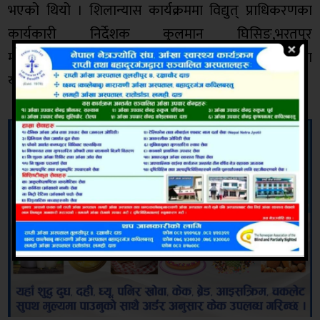
भएको थियो । शिलान्यास कार्यक्रममा विद्युत् प्राधिकरणका
कार्यकारी निर्देशक कुलमान घिसिङ,भरतपुर
महानगरपालिकाकी मेयर रेनु दाहाल र बागमती प्रदेशका
यातायात मन्त्री घनश्याम दाहाल सहभागी रहेका थिए ।